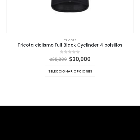
TRICOTA
Tricota ciclismo Full Black Cyclinder 4 bolsillos
El
El
$
20,000
0
out of 5
$
29,000
precio
precio
original
actual
SELECCIONAR OPCIONES
era:
es:
$29,000.
$20,000.