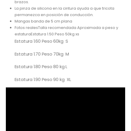
brazos.
La pinza de silicona en la cintura ayuda a que tricota
permanezca en posición de conducción.
Mangas banda de 5 cm plana
Fotos realesTalla recomendada Aproximada a peso y
estaturaEstatura 1.50 Peso 50kg xs
Estatura 1.60 Peso 60kg S
Estatura 1.70 Peso 70kg M
Estatura 1.80 Peso 80 kg L
Estatura 1.90 Peso 90 kg XL