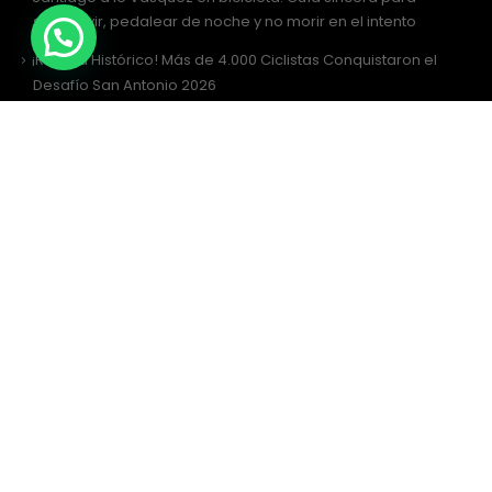
sobrevivir, pedalear de noche y no morir en el intento
¡Récord Histórico! Más de 4.000 Ciclistas Conquistaron el
Desafío San Antonio 2026
¡Al Desafío San Antonio llegamos juntos! Únete al grupo de
WhatsApp
Desafío San Antonio 2026: La gran fiesta de los 3000 ciclistas y
la Tricota Oficial
Como vestir para Desafío SANTIAGO ?
Siguenos
Facebook
Instagram