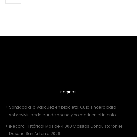
Paginas
Santiago a lo Vásquez en bicicleta: Guía sincera para
sobrevivir, pedalear de noche y no morir en el intento
¡Récord Histórico! Más de 4.000 Ciclistas Conquistaron el
Desafío San Antonio 2026