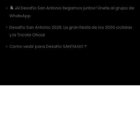
¡Al Desafío San Antonio llegamos juntos! Únete al grupo de
WhatsApp
Desafío San Antonio 2026: La gran fiesta de los 3000 ciclistas
y la Tricota Oficial
Como vestir para Desafío SANTIAGO ?
Sitio Web Realizado por
JIRAFADESIGN