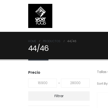
HOME
PRODUCTOS
44/46
44/46
Tallas
Precio
-
Sort By
Filtrar