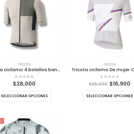
TRICOTA
TRICOTA
Tricota ciclismo 4 bolsillos banda en cintura y brazos Técnica para Ciclistas
El
E
0
out of 5
0
out of 5
$
28,000
$
16,900
$
28,000
precio
p
original
a
SELECCIONAR OPCIONES
SELECCIONAR OPCIONES
era:
e
$28,000.
$
%