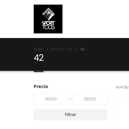
HOME
PRODUCTOS
42
42
Precio
Sort By
-
Filtrar