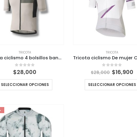
TRICOTA
TRICOTA
Tricota ciclismo 4 bolsillos banda en cintura y brazos Técnica para Ciclistas
El
E
0
out of 5
0
out of 5
$
28,000
$
16,900
$
28,000
precio
p
original
a
SELECCIONAR OPCIONES
SELECCIONAR OPCIONES
era:
e
$28,000.
$
%