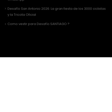
Desafío San Antonio 2026: La gran fiesta de los 3000 ciclistas
y la Tricota Oficial
Como vestir para Desafío SANTIAGO ?
Sitio Web Realizado por
JIRAFADESIGN