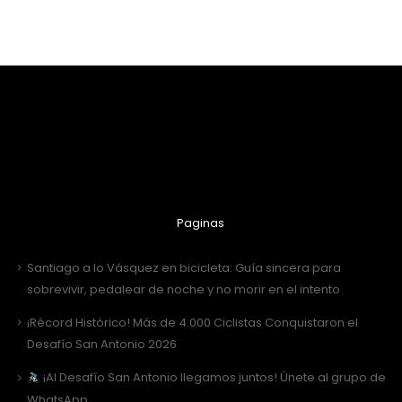
Paginas
Santiago a lo Vásquez en bicicleta: Guía sincera para
sobrevivir, pedalear de noche y no morir en el intento
¡Récord Histórico! Más de 4.000 Ciclistas Conquistaron el
Desafío San Antonio 2026
¡Al Desafío San Antonio llegamos juntos! Únete al grupo de
WhatsApp