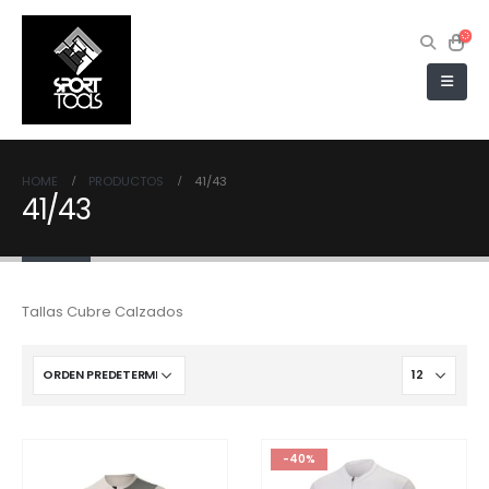
HOME
PRODUCTOS
41/43
41/43
Tallas Cubre Calzados
-40%