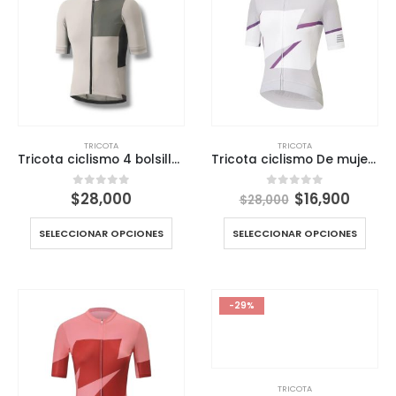
TRICOTA
TRICOTA
Tricota ciclismo 4 bolsillos banda en cintura y brazos Técnica para Ciclistas
Tricota ciclismo De mujer Cyclinder 4 bolsillos
El
El
$
28,000
$
16,900
0
out of 5
0
out of 5
$
28,000
precio
preci
original
actua
SELECCIONAR OPCIONES
SELECCIONAR OPCIONES
era:
es:
$28,000.
$16,90
-29%
TRICOTA