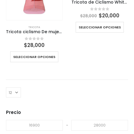
Tricota de Ciclismo White Cyclinder 4 bolsillos para Todos los Niveles
El
El
$
20,000
0
out of 5
$
28,000
precio
preci
original
actua
SELECCIONAR OPCIONES
TRICOTA
era:
es:
Tricota ciclismo De mujer Redsky Cyclinder 4 bolsillos
$28,000.
$20,0
$
28,000
0
out of 5
SELECCIONAR OPCIONES
Precio
-