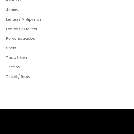
Invierno
Jersey
Lentes / Antiparras
Lentes Set Micas
Personalizados
Short
Todo Nieve
Tricota
Trisuit / Body