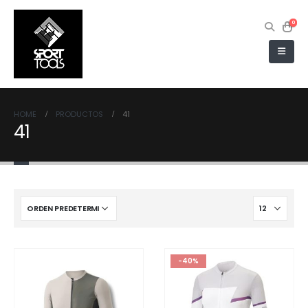
0
HOME
PRODUCTOS
41
41
-40%