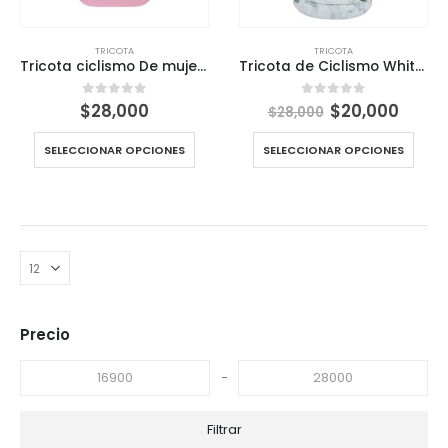
TRICOTA
TRICOTA
Tricota ciclismo De mujer Redsky Cyclinder 4 bolsillos
Tricota de Ciclismo White Cyclinder 4 bolsillos para Todos los Niveles
El
El
$
28,000
$
20,000
0
out of 5
0
out of 5
$
28,000
precio
preci
original
actua
SELECCIONAR OPCIONES
SELECCIONAR OPCIONES
era:
es:
$28,000.
$20,0
Precio
-
Filtrar