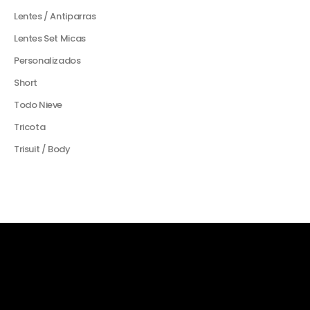
Lentes / Antiparras
Lentes Set Micas
Personalizados
Short
Todo Nieve
Tricota
Trisuit / Body