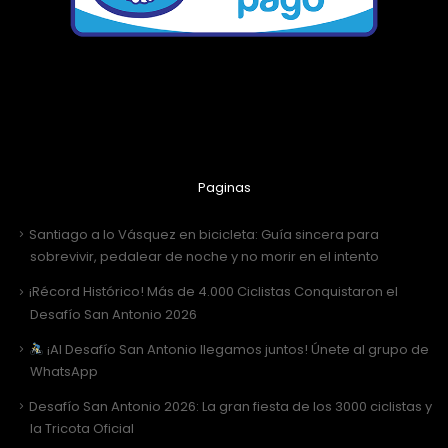
Paginas
Santiago a lo Vásquez en bicicleta: Guía sincera para
sobrevivir, pedalear de noche y no morir en el intento
¡Récord Histórico! Más de 4.000 Ciclistas Conquistaron el
Desafío San Antonio 2026
¡Al Desafío San Antonio llegamos juntos! Únete al grupo de
WhatsApp
Desafío San Antonio 2026: La gran fiesta de los 3000 ciclistas y
la Tricota Oficial