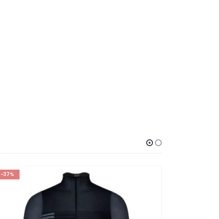
-37%
-19%