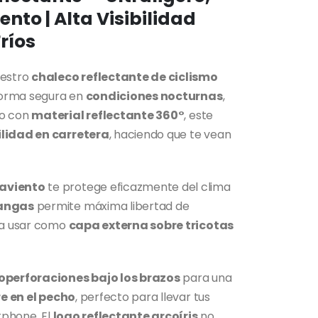
to | Alta Visibilidad
ríos
uestro
chaleco reflectante de ciclismo
 forma segura en
condiciones nocturnas
,
do con
material reflectante 360°
, este
ilidad en carretera
, haciendo que te vean
taviento
te protege eficazmente del clima
mangas
permite máxima libertad de
ara usar como
capa externa sobre tricotas
operforaciones bajo los brazos
para una
re en el pecho
, perfecto para llevar tus
rtphone. El
logo reflectante arcoíris
no