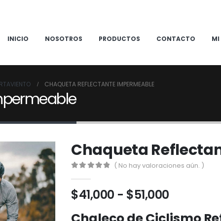
INICIO
NOSOTROS
PRODUCTOS
CONTACTO
MI
RTAVIENTO
CHAQUETA REFLECTANTE IMPERMEABLE
Impermeable
Chaqueta Reflecta
( No hay valoraciones aún. )
0
out of 5
Rango
$
41,000
-
$
51,000
de
Chaleco de Ciclismo Ref
precios: