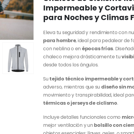
desde
Impermeable y Cortavien
$41,000
para Noches y Climas F
hasta
$51,000
Eleva tu seguridad y rendimiento con n
para hombre
, ideal para pedalear de
con neblina o en
épocas frías
. Diseña
chaleco mejora drásticamente tu
visib
desde todos los ángulos.
Su
tejido técnico impermeable y cor
adverso, mientras que su
diseño sin 
movimiento y transpirabilidad, ideal p
térmicas o jerseys de ciclismo
.
Incluye detalles funcionales como
micr
mejor ventilación y un
bolsillo con cier
objetos esenciales: llaves, geles, o sma