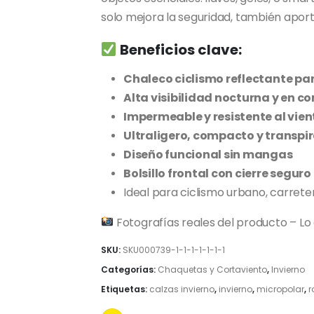
solo mejora la seguridad, también aport
Beneficios clave:
Chaleco ciclismo reflectante p
Alta visibilidad nocturna y en co
Impermeable y resistente al vien
Ultraligero, compacto y transpi
Diseño funcional sin mangas
Bolsillo frontal con cierre seguro
Ideal para ciclismo urbano, carret
Fotografías reales del producto – Lo
SKU:
SKU000739-1-1-1-1-1-1-1
Categorías:
Chaquetas y Cortaviento
,
Invierno
Etiquetas:
calzas invierno
,
invierno
,
micropolar
,
r