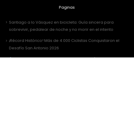
Paginas
Santiago a lo Vásquez en bicicleta: Guía sincera para
sobrevivir, pedalear de noche y no morir en el intento
¡Récord Histórico! Más de 4.000 Ciclistas Conquistaron el
Desafío San Antonio 2026
¡Al Desafío San Antonio llegamos juntos! Únete al grupo de
WhatsApp
Desafío San Antonio 2026: La gran fiesta de los 3000 ciclistas
y la Tricota Oficial
Como vestir para Desafío SANTIAGO ?