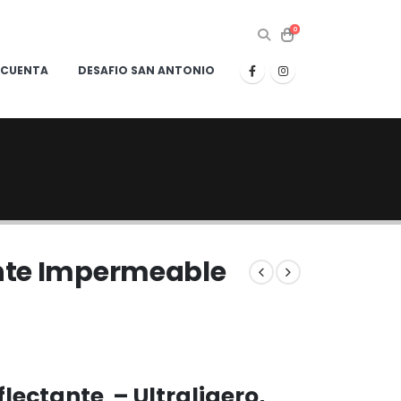
0
 CUENTA
DESAFIO SAN ANTONIO
nte Impermeable
lectante – Ultraligero,