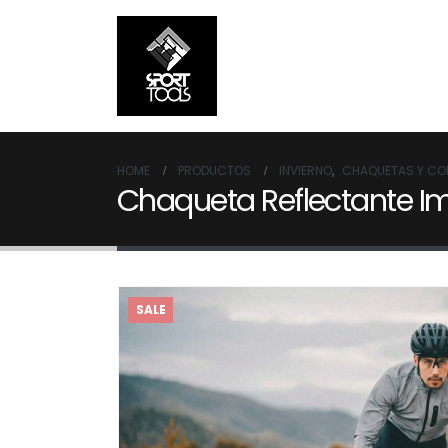
HOME
PRODUCTOS
INVIERNO
,
CHAQUETAS Y CO
Chaqueta Reflectante 
SALE