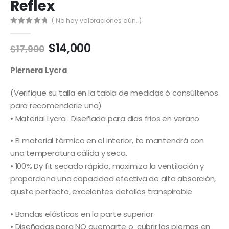
Reflex
( No hay valoraciones aún. )
0
out of 5
El
El
$
14,000
$
17,900
precio
precio
original
actual
Piernera Lycra
era:
es:
$17,900.
$14,000.
(Verifique su talla en la tabla de medidas ó consúltenos
para recomendarle una)
• Material Lycra : Diseñada para dias frios en verano
• El material térmico en el interior, te mantendrá con
una temperatura cálida y seca.
• 100% Dy fit secado rápido, maximiza la ventilación y
proporciona una capacidad efectiva de alta absorción,
ajuste perfecto, excelentes detalles transpirable
• Bandas elásticas en la parte superior
• Diseñadas para NO quemarte o cubrir las piernas en