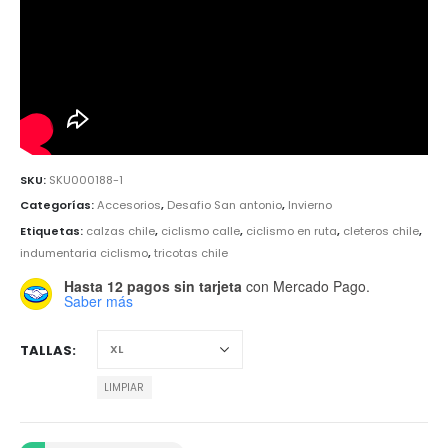
SKU:
SKU000188-1
Categorías:
Accesorios
,
Desafio San antonio
,
Invierno
Etiquetas:
calzas chile
,
ciclismo calle
,
ciclismo en ruta
,
cleteros chile
,
indumentaria ciclismo
,
tricotas chile
Hasta 12 pagos sin tarjeta
con Mercado Pago.
Saber más
TALLAS
LIMPIAR