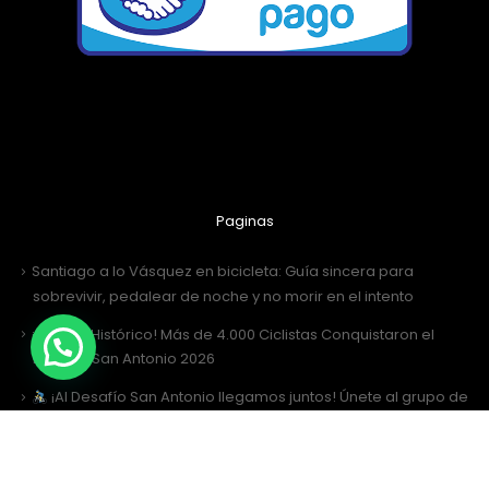
Paginas
Santiago a lo Vásquez en bicicleta: Guía sincera para
sobrevivir, pedalear de noche y no morir en el intento
¡Récord Histórico! Más de 4.000 Ciclistas Conquistaron el
Desafío San Antonio 2026
¡Al Desafío San Antonio llegamos juntos! Únete al grupo de
WhatsApp
Desafío San Antonio 2026: La gran fiesta de los 3000 ciclistas y
la Tricota Oficial