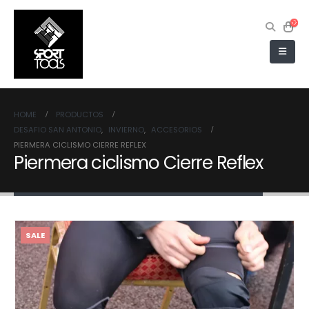
HOME
PRODUCTOS
DESAFIO SAN ANTONIO
,
INVIERNO
,
ACCESORIOS
PIERMERA CICLISMO CIERRE REFLEX
Piermera ciclismo Cierre Reflex
SALE