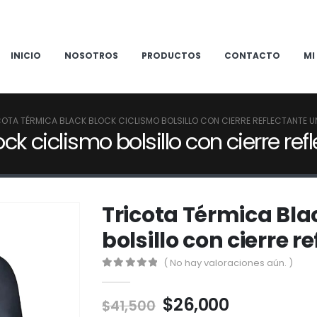
INICIO
NOSOTROS
PRODUCTOS
CONTACTO
MI
COTA TÉRMICA BLACK BLOCK CICLISMO BOLSILLO CON CIERRE REFLECTANTE U
ck ciclismo bolsillo con cierre ref
Tricota Térmica Bla
bolsillo con cierre r
( No hay valoraciones aún. )
0
out of 5
El
El
$
26,000
$
41,500