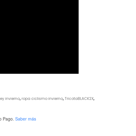
sey invierno
,
ropa ciclismo invierno
,
TricotaBLACK2X
,
o Pago.
Saber más