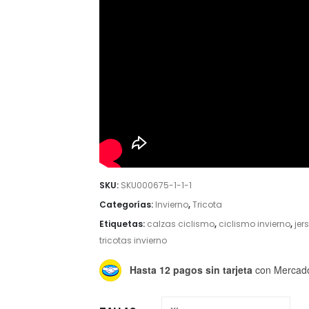
SKU:
SKU000675-1-1-1
Categorías:
Invierno
,
Tricota
Etiquetas:
calzas ciclismo
,
ciclismo invierno
,
jer
tricotas invierno
Hasta 12 pagos sin tarjeta
con Mercad