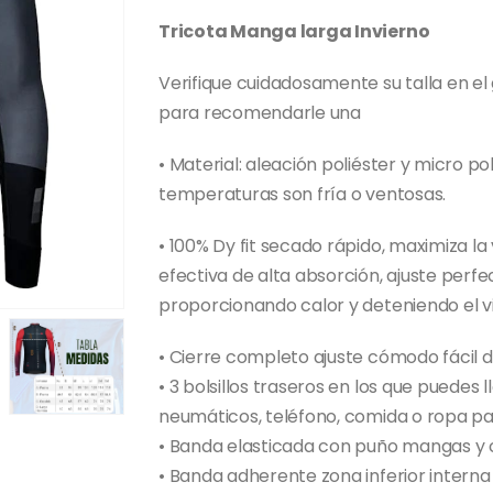
precio
precio
original
actual
Tricota Manga larga Invierno
era:
es:
$41,500.
$26,000.
Verifique cuidadosamente su talla en el
para recomendarle una
• Material: aleación poliéster y micro po
temperaturas son fría o ventosas.
• 100% Dy fit secado rápido, maximiza l
efectiva de alta absorción, ajuste perfe
proporcionando calor y deteniendo el v
• Cierre completo ajuste cómodo fácil d
• 3 bolsillos traseros en los que puedes 
neumáticos, teléfono, comida o ropa p
• Banda elasticada con puño mangas y 
• Banda adherente zona inferior interna 