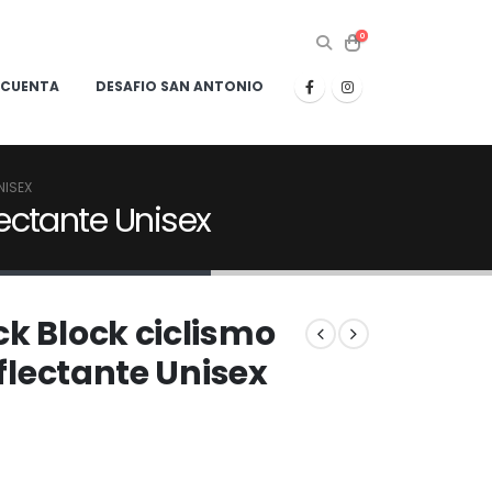
0
 CUENTA
DESAFIO SAN ANTONIO
NISEX
lectante Unisex
ck Block ciclismo
eflectante Unisex