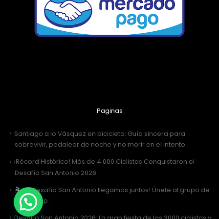
Paginas
Santiago a lo Vásquez en bicicleta: Guía sincera para
sobrevivir, pedalear de noche y no morir en el intento
¡Récord Histórico! Más de 4.000 Ciclistas Conquistaron el
Desafío San Antonio 2026
¡Al Desafío San Antonio llegamos juntos! Únete al grupo de
WhatsApp
Desafío San Antonio 2026: La gran fiesta de los 3000 ciclistas y