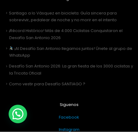
Santiago a lo Vásquez en bicicleta: Guía sincera para
sobrevivir, pedalear de noche y no morir en el intento
¡Récord Histórico! Más de 4.000 Ciclistas Conquistaron el
Desafío San Antonio 2026
¡Al Desafío San Antonio llegamos juntos! Únete al grupo de
WhatsApp
Desafío San Antonio 2026: La gran fiesta de los 3000 ciclistas y
la Tricota Oficial
Como vestir para Desafío SANTIAGO ?
Siguenos
Facebook
Instagram