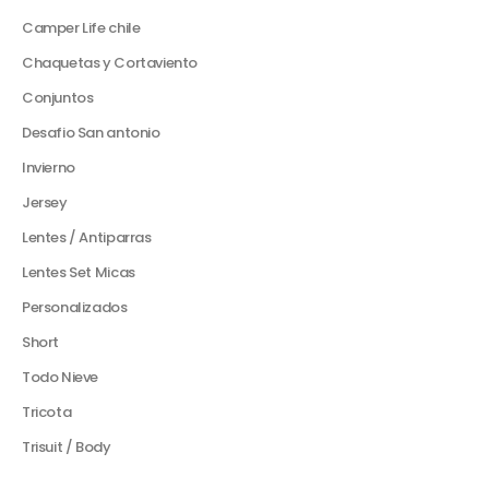
Camper Life chile
Chaquetas y Cortaviento
Conjuntos
Desafio San antonio
Invierno
Jersey
Lentes / Antiparras
Lentes Set Micas
Personalizados
Short
Todo Nieve
Tricota
Trisuit / Body