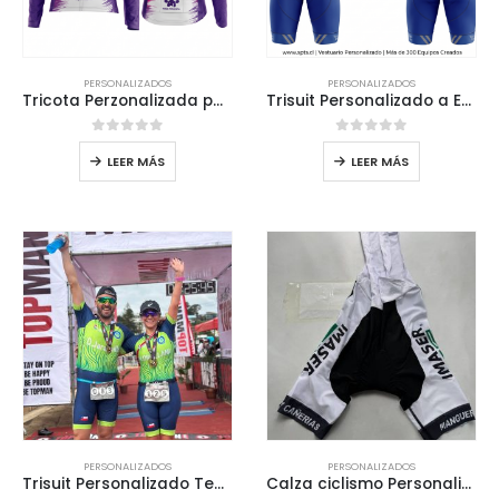
PERSONALIZADOS
PERSONALIZADOS
Tricota Perzonalizada para el Team Raissas Arica
Trisuit Personalizado a Empresa Team Rapanui
0
out of 5
0
out of 5
LEER MÁS
LEER MÁS
PERSONALIZADOS
PERSONALIZADOS
Trisuit Personalizado Team Recrear
Calza ciclismo Personalizada EMPRESA IMASER 85