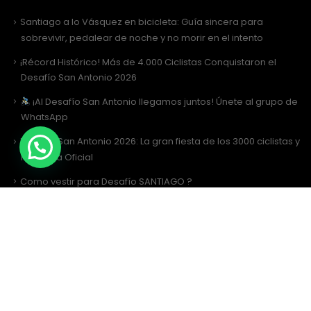
Santiago a lo Vásquez en bicicleta: Guía sincera para
sobrevivir, pedalear de noche y no morir en el intento
¡Récord Histórico! Más de 4.000 Ciclistas Conquistaron el
Desafío San Antonio 2026
¡Al Desafío San Antonio llegamos juntos! Únete al grupo de
WhatsApp
Desafío San Antonio 2026: La gran fiesta de los 3000 ciclistas y
la Tricota Oficial
Como vestir para Desafío SANTIAGO ?
Siguenos
Facebook
Instagram