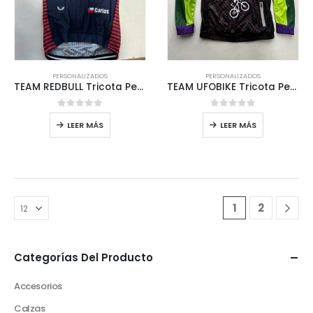
PERSONALIZADOS
PERSONALIZADOS
TEAM REDBULL Tricota Personalizada MTB
TEAM UFOBIKE Tricota Personalizada MTB LA SERENA
0
out of 5
0
out of 5
LEER MÁS
LEER MÁS
1
2
Categorías Del Producto
Accesorios
Calzas