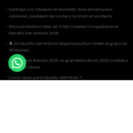
Santiago a lo Vásquez en bicicleta: Guía sincera para
sobrevivir, pedalear de noche y no morir en el intento
¡Récord Histórico! Más de 4.000 Ciclistas Conquistaron el
Desafío San Antonio 2026
¡Al Desafío San Antonio llegamos juntos! Únete al grupo de
WhatsApp
Desafío San Antonio 2026: La gran fiesta de los 3000 ciclistas y
la Tricota Oficial
Como vestir para Desafío SANTIAGO ?
Siguenos
Facebook
Instagram