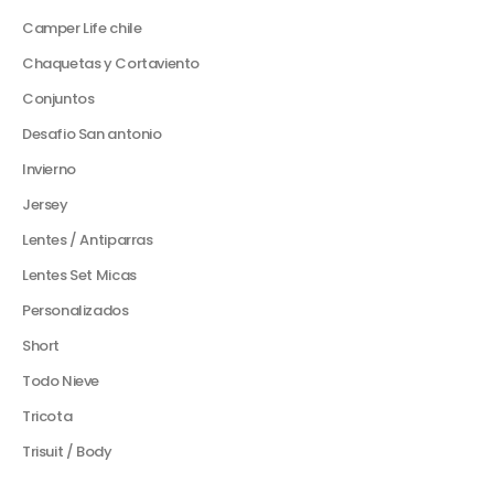
Camper Life chile
Chaquetas y Cortaviento
Conjuntos
Desafio San antonio
Invierno
Jersey
Lentes / Antiparras
Lentes Set Micas
Personalizados
Short
Todo Nieve
Tricota
Trisuit / Body