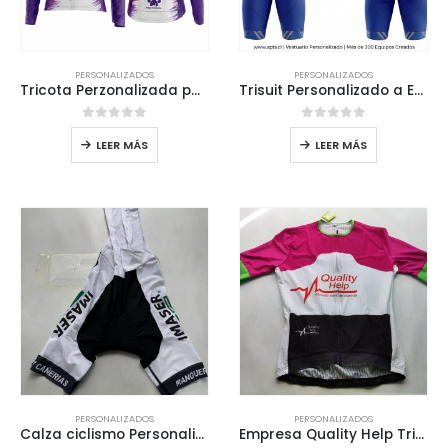
PERSONALIZADOS
PERSONALIZADOS
Tricota Perzonalizada para el Team Raissas Arica
Trisuit Personalizado a Empresa Team Rapanui
0
out of 5
0
out of 5
LEER MÁS
LEER MÁS
PERSONALIZADOS
PERSONALIZADOS
Calza ciclismo Personalizada EMPRESA IMASER 85
Empresa Quality Help Tricota Personalizada