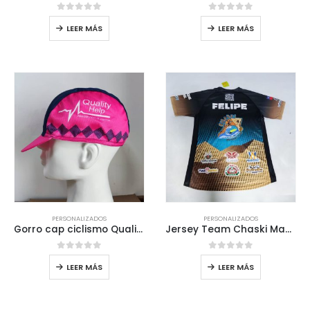
0
out of 5
0
out of 5
LEER MÁS
LEER MÁS
PERSONALIZADOS
PERSONALIZADOS
Gorro cap ciclismo Quality Help
Jersey Team Chaski Manga corta
0
out of 5
0
out of 5
LEER MÁS
LEER MÁS