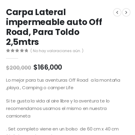
Carpa Lateral
impermeable auto Off
Road, Para Toldo
2,5mtrs
( No hay valoraciones aún. )
0
out of 5
El
El
$
166,000
$
200,000
precio
precio
original
actual
Lo mejor para tus aventuras Off Road a la montaña
era:
es:
,playa , Camping o camper Life
$200,000.
$166,000.
Si te gusta la vida al aire libre y la aventura te lo
recomendamos usamos el mismo en nuestra
camioneta
. Set completo viene en un bolso de 60 cm x 40 cm