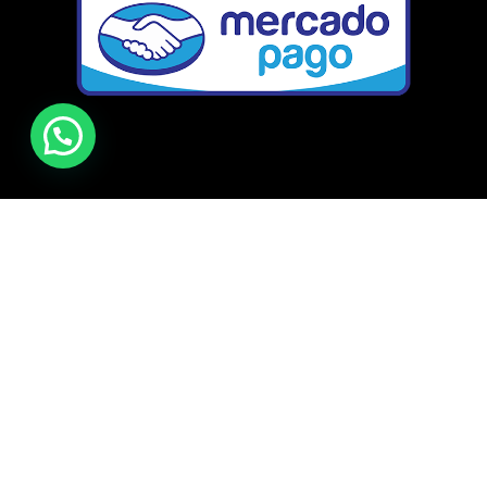
Paginas
Santiago a lo Vásquez en bicicleta: Guía sincera para
sobrevivir, pedalear de noche y no morir en el intento
¡Récord Histórico! Más de 4.000 Ciclistas Conquistaron el
Desafío San Antonio 2026
¡Al Desafío San Antonio llegamos juntos! Únete al grupo de
WhatsApp