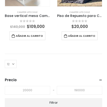
CAMPER LIFE CHILE
CAMPER LIFE CHILE
Base vertical mesa Camper van furgon motor home
Piso de Repuesto para Carpa de Camping 2×2.5m – Con Cierre Reforzado
El
El
$
109,000
$
20,000
0
out of 5
0
out of 5
$
140,000
precio
precio
original
actual
AÑADIR AL CARRITO
AÑADIR AL CARRITO
era:
es:
$140,000.
$109,000.
Precio
-
Filtrar