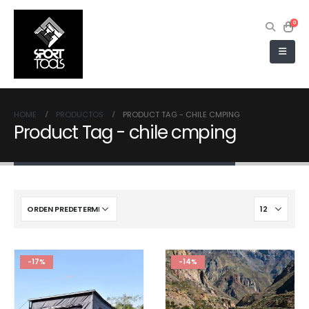
0
HOME
PRODUCTOS
PRODUCT TAG -
CHILE CMPING
Product Tag - chile cmping
-17%
-14%