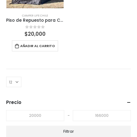
CAMPER LIFE CHILE
Piso de Repuesto para Carpa de Camping 2×2.5m – Con Cierre Reforzado
$
20,000
0
out of 5
AÑADIR AL CARRITO
Precio
-
Filtrar