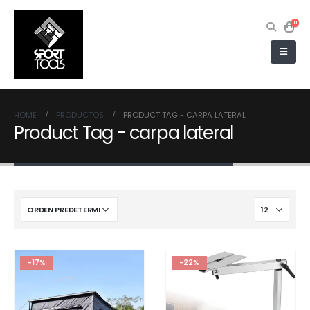
0
HOME
PRODUCTOS
PRODUCT TAG -
CARPA LATERAL
Product Tag - carpa lateral
-17%
-22%