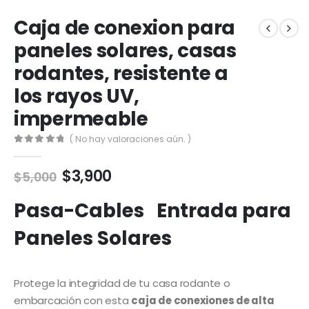
Caja de conexion para
paneles solares, casas
rodantes, resistente a
los rayos UV,
impermeable
( No hay valoraciones aún. )
0
out of 5
El
El
$
3,900
$
5,000
precio
precio
original
actual
Pasa-Cables Entrada para
era:
es:
Paneles Solares
$5,000.
$3,900.
Protege la integridad de tu casa rodante o
embarcación con esta
caja de conexiones de alta