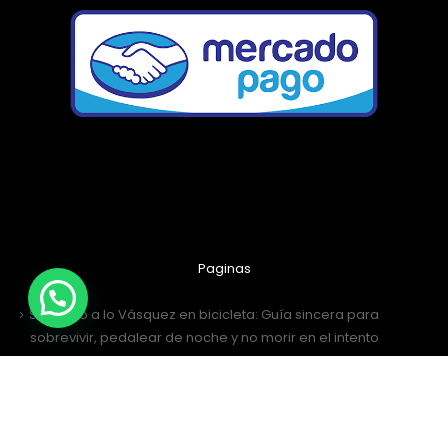
Paginas
Santiago a lo Vásquez en bicicleta: Guía sincera para
sobrevivir, pedalear de noche y no morir en el intento
¡Récord Histórico! Más de 4.000 Ciclistas Conquistaron el
Desafío San Antonio 2026
¡Al Desafío San Antonio llegamos juntos! Únete al grupo de