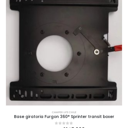
CAMPER LIFE CHILE
Base giratoria Furgon 360° Sprinter transit boxer
0
out of 5