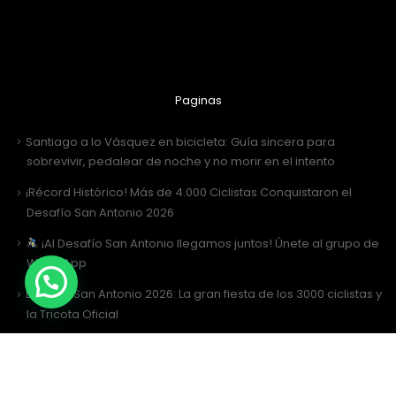
Paginas
Santiago a lo Vásquez en bicicleta: Guía sincera para
sobrevivir, pedalear de noche y no morir en el intento
¡Récord Histórico! Más de 4.000 Ciclistas Conquistaron el
Desafío San Antonio 2026
¡Al Desafío San Antonio llegamos juntos! Únete al grupo de
WhatsApp
Desafío San Antonio 2026: La gran fiesta de los 3000 ciclistas y
la Tricota Oficial
Como vestir para Desafío SANTIAGO ?