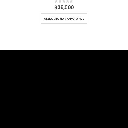
$
39,000
0
out of 5
SELECCIONAR OPCIONES