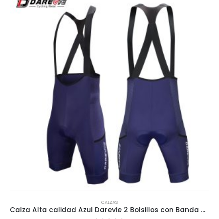
CALZAS
Calza Alta calidad Azul Darevie 2 Bolsillos con Banda Adherente de 6 cm y Costuras Planas Dvp066