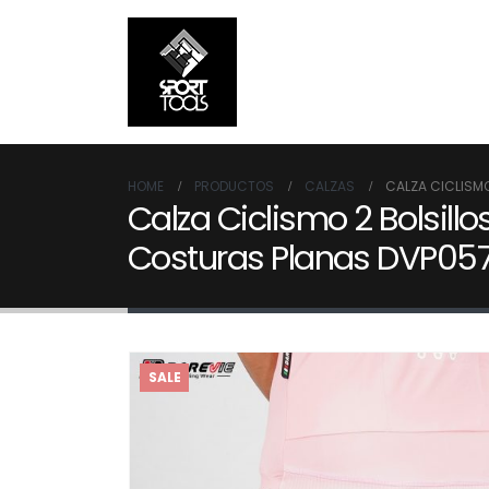
HOME
PRODUCTOS
CALZAS
CALZA CICLISMO
Calza Ciclismo 2 Bolsill
Costuras Planas DVP057
SALE