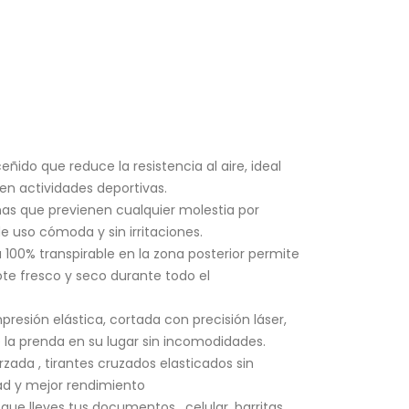
ceñido que reduce la resistencia al aire, ideal
 en actividades deportivas.
nas que previenen cualquier molestia por
e uso cómoda y sin irritaciones.
100% transpirable en la zona posterior permite
te fresco y seco durante todo el
resión elástica, cortada con precisión láser,
la prenda en su lugar sin incomodidades.
rzada , tirantes cruzados elasticados sin
d y mejor rendimiento
que lleves tus documentos , celular, barritas ,