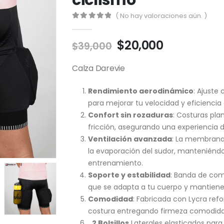
ciclismo
( No hay valoraciones aún. )
0
out of 5
El
El
$
20,000
$
39,000
precio
precio
original
actual
Calza Darevie
era:
es:
$39,000.
$20,000.
Rendimiento aerodinámico
: Ajuste 
para mejorar tu velocidad y eficiencia
Confort sin rozaduras
: Costuras pla
fricción, asegurando una experiencia d
Ventilación avanzada
: La membrana 
la evaporación del sudor, manteniéndo
entrenamiento.
Soporte y estabilidad
: Banda de comp
que se adapta a tu cuerpo y mantiene 
Comodidad
: Fabricada con Lycra refo
costura entregando firmeza comodida
2 Bolsillos
Laterales elasticados para 