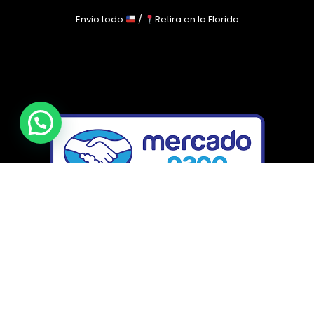
Envio todo
/
Retira en la Florida