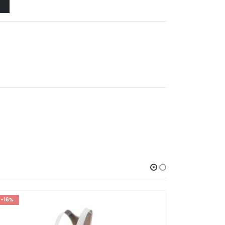
-16%
-33%