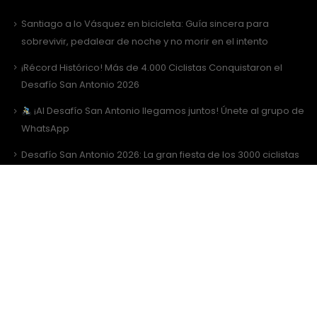
Santiago a lo Vásquez en bicicleta: Guía sincera para
sobrevivir, pedalear de noche y no morir en el intento
¡Récord Histórico! Más de 4.000 Ciclistas Conquistaron el
Desafío San Antonio 2026
¡Al Desafío San Antonio llegamos juntos! Únete al grupo de
WhatsApp
Desafío San Antonio 2026: La gran fiesta de los 3000 ciclistas
y la Tricota Oficial
Como vestir para Desafío SANTIAGO ?
Sitio Web Realizado por
JIRAFADESIGN