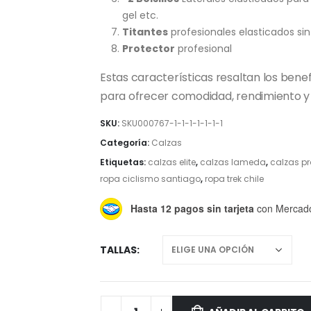
gel etc.
Titantes
profesionales elasticados si
Protector
profesional
Estas características resaltan los benef
para ofrecer comodidad, rendimiento y 
SKU:
SKU000767-1-1-1-1-1-1-1
Categoría:
Calzas
Etiquetas:
calzas elite
,
calzas lameda
,
calzas pr
ropa ciclismo santiago
,
ropa trek chile
Hasta 12 pagos sin tarjeta
con Mercad
TALLAS