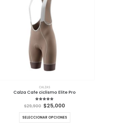
CALZAS
Calza Cafe ciclismo Elite Pro
El
El
5.00
out of 5
$
25,000
$
29,900
precio
precio
original
actual
SELECCIONAR OPCIONES
era:
es:
$29,900.
$25,000.