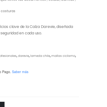
n costuras
icios clave de la Calza Darevie, diseñada
seguridad en cada uso.
ofesionales
,
darevie
,
lameda chile
,
mallas ciclismo
,
o Pago.
Saber más