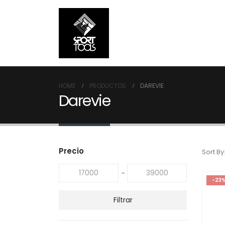
HOME
PRODUCTOS
DAREVIE
Darevie
Precio
Sort By
-
-23
Filtrar