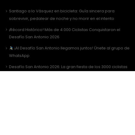
Santiago a lo Vásquez en bicicleta: Guía sincera para
sobrevivir, pedalear de noche y no morir en el intento
¡Récord Histórico! Más de 4.000 Ciclistas Conquistaron el
Desafío San Antonio 2026
¡Al Desafío San Antonio llegamos juntos! Únete al grupo de
WhatsApp
Desafío San Antonio 2026: La gran fiesta de los 3000 ciclistas
y la Tricota Oficial
Como vestir para Desafío SANTIAGO ?
Sitio Web Realizado por
JIRAFADESIGN