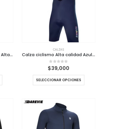
CALZAS
Calza ciclismo Rosada Pink Alta calidad Wosa
Calza ciclismo Alta calidad Azul Navy dvp105
l
0
out of 5
$
39,000
recio
ctual
SELECCIONAR OPCIONES
s:
27,000.