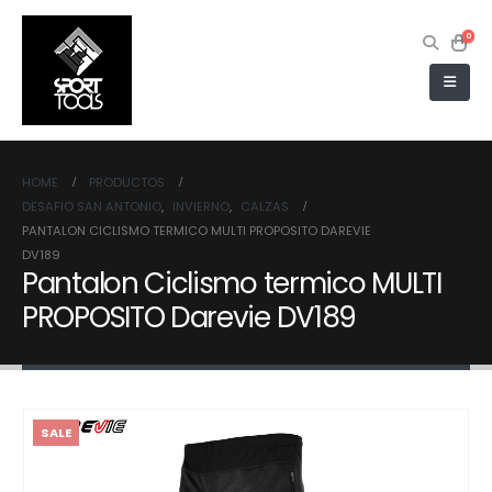
0
HOME
PRODUCTOS
DESAFIO SAN ANTONIO
,
INVIERNO
,
CALZAS
PANTALON CICLISMO TERMICO MULTI PROPOSITO DAREVIE
DV189
Pantalon Ciclismo termico MULTI
PROPOSITO Darevie DV189
SALE