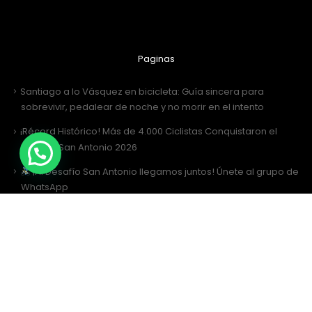
Paginas
Santiago a lo Vásquez en bicicleta: Guía sincera para
sobrevivir, pedalear de noche y no morir en el intento
¡Récord Histórico! Más de 4.000 Ciclistas Conquistaron el
Desafío San Antonio 2026
¡Al Desafío San Antonio llegamos juntos! Únete al grupo de
WhatsApp
Desafío San Antonio 2026: La gran fiesta de los 3000 ciclistas y
la Tricota Oficial
Como vestir para Desafío SANTIAGO ?
Siguenos