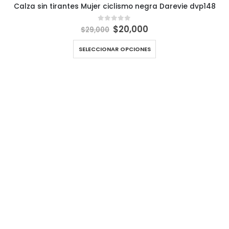
Calza sin tirantes Mujer ciclismo negra Darevie dvp148
El
El
$
20,000
0
out of 5
$
29,000
precio
precio
original
actual
SELECCIONAR OPCIONES
era:
es:
$29,000.
$20,000.