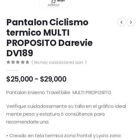
Pantalon Ciclismo
termico MULTI
PROPOSITO Darevie
DV189
( No hay valoraciones aún. )
0
out of 5
Rango
$
25,000
-
$
29,000
de
precios:
Pantalon invierno Travel bike MULTI PROPOSITO
desde
$25,000
Verifique cuidadosamente su talla en el gráfico ideal
hasta
mente peso y estatura ó consúltenos para
$29,000
recomendarle una.
• Creado en tela termica zona frontal y Lycra zona