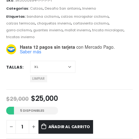
SKU:
SKU000594-1-1-1-1-1
Categorías:
Calzas
,
Desafio San antonio
,
Invierno
Etiquetas:
bandana ciclismo
,
calzas micropolar ciclismo
,
calzas termicas
,
chaquetas invierno
,
cortaviento ciclismo
,
gorro ciclismo
,
guantes invierno
,
mallot invierno
,
tricota microlopar
,
tricotas invierno
Hasta 12 pagos sin tarjeta
con Mercado Pago.
Saber más
TALLAS
LIMPIAR
El
El
$
25,000
$
29,000
precio
precio
original
actual
5 DISPONIBLES
era:
es:
$29,000.
$25,000.
AÑADIR AL CARRITO