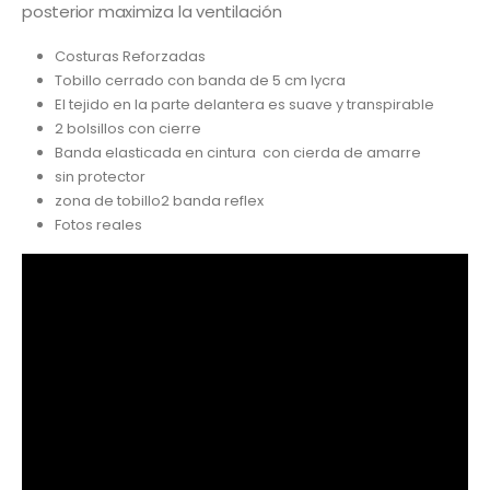
posterior maximiza la ventilación
Costuras Reforzadas
Tobillo cerrado con banda de 5 cm lycra
El tejido en la parte delantera es suave y transpirable
2 bolsillos con cierre
Banda elasticada en cintura con cierda de amarre
sin protector
zona de tobillo2 banda reflex
Fotos reales