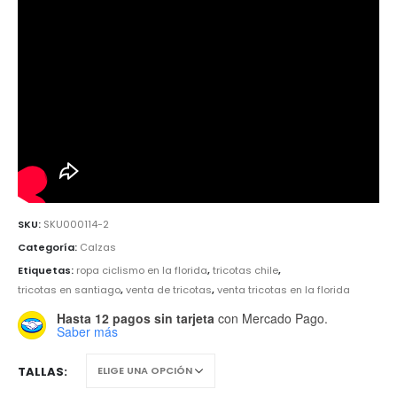
SKU:
SKU000114-2
Categoría:
Calzas
Etiquetas:
ropa ciclismo en la florida
,
tricotas chile
,
tricotas en santiago
,
venta de tricotas
,
venta tricotas en la florida
Hasta 12 pagos sin tarjeta
con Mercado Pago.
Saber más
TALLAS