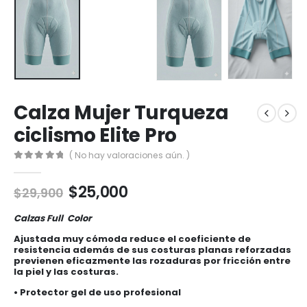
Calza Mujer Turqueza
ciclismo Elite Pro
( No hay valoraciones aún. )
0
out of 5
El
El
$
25,000
$
29,900
precio
precio
original
actual
Calzas Full Color
era:
es:
Ajustada muy cómoda reduce el coeficiente de
$29,900.
$25,000.
resistencia además de sus costuras planas reforzadas
previenen eficazmente las rozaduras por fricción entre
la piel y las costuras.
• Protector gel de uso profesional