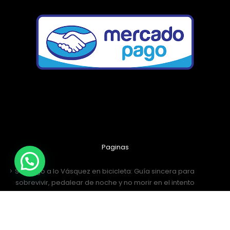
Paginas
Santiago a lo Vásquez en bicicleta: Guía sincera para
sobrevivir, pedalear de noche y no morir en el intento
¡Récord Histórico! Más de 4.000 Ciclistas Conquistaron el
Desafío San Antonio 2026