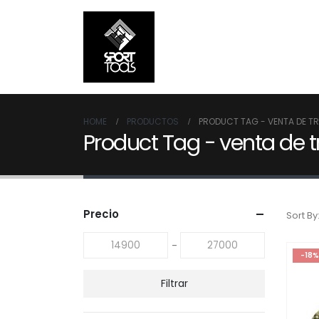
HOME
PRODUCTOS
PRODUCT TAG -
VENTA DE T
Product Tag - venta de t
Precio
Sort By
-
-18%
Filtrar