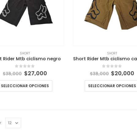
SHORT
SHORT
t Rider Mtb ciclismo negro
El
El
El
E
0
out of 5
0
out of 5
$
27,000
$
20,000
$
38,000
$
38,000
precio
precio
precio
p
original
actual
original
SELECCIONAR OPCIONES
SELECCIONAR OPCIONES
era:
es:
era:
e
$38,000.
$27,000.
$38,000.
r: