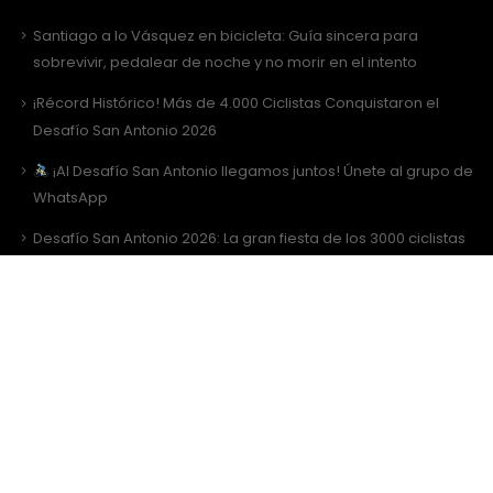
Santiago a lo Vásquez en bicicleta: Guía sincera para
sobrevivir, pedalear de noche y no morir en el intento
¡Récord Histórico! Más de 4.000 Ciclistas Conquistaron el
Desafío San Antonio 2026
¡Al Desafío San Antonio llegamos juntos! Únete al grupo de
WhatsApp
Desafío San Antonio 2026: La gran fiesta de los 3000 ciclistas
y la Tricota Oficial
Como vestir para Desafío SANTIAGO ?
Sitio Web Realizado por
JIRAFADESIGN