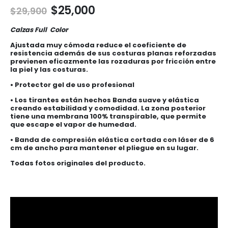
El
El
$
25,000
$
29,900
precio
precio
original
actual
Calzas Full Color
era:
es:
Ajustada muy cómoda reduce el coeficiente de
$29,900.
$25,000.
resistencia además de sus costuras planas reforzadas
previenen eficazmente las rozaduras por fricción entre
la piel y las costuras.
• Protector gel de uso profesional
• Los tirantes están hechos Banda suave y elástica
creando estabilidad y comodidad. La zona posterior
tiene una membrana 100% transpirable, que permite
que escape el vapor de humedad.
• Banda de compresión elástica cortada con láser de 6
cm de ancho para mantener el pliegue en su lugar.
Todas fotos originales del producto.