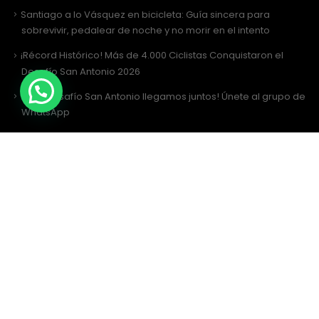
Santiago a lo Vásquez en bicicleta: Guía sincera para
sobrevivir, pedalear de noche y no morir en el intento
¡Récord Histórico! Más de 4.000 Ciclistas Conquistaron el
Desafío San Antonio 2026
¡Al Desafío San Antonio llegamos juntos! Únete al grupo de
WhatsApp
Desafío San Antonio 2026: La gran fiesta de los 3000 ciclistas y
la Tricota Oficial
Como vestir para Desafío SANTIAGO ?
Siguenos
Facebook
Instagram