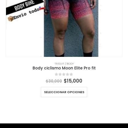
TRISUIT / BODY
Body ciclismo Moon Elite Pro fit
El
El
$
15,000
0
out of 5
$
30,000
precio
precio
original
actual
SELECCIONAR OPCIONES
era:
es:
$30,000.
$15,000.