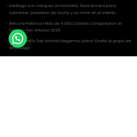
Santiago a lo Vásquez en bicicleta: Guía sincera para
sobrevivir, pedalear de noche y no morir en el intento
¡Récord Histórico! Más de 4.000 Ciclistas Conquistaron el
Desafío San Antonio 2026
¡Al Desafío San Antonio llegamos juntos! Únete al grupo de
WhatsApp
Desafío San Antonio 2026: La gran fiesta de los 3000 ciclistas y
la Tricota Oficial
Como vestir para Desafío SANTIAGO ?
Siguenos
Facebook
Instagram