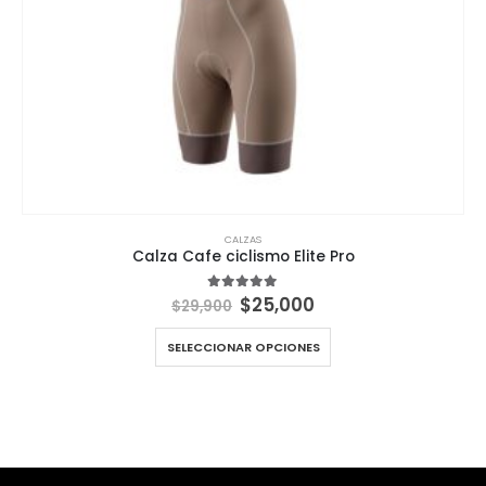
CALZAS
Calza Cafe ciclismo Elite Pro
El
El
$
25,000
5.00
out of 5
$
29,900
precio
precio
original
actual
SELECCIONAR OPCIONES
era:
es:
$29,900.
$25,000.