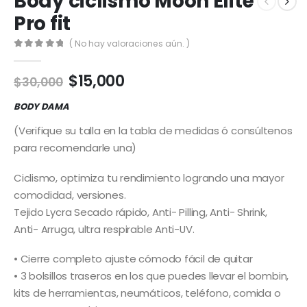
Body ciclismo Moon Elite
Pro fit
( No hay valoraciones aún. )
0
out of 5
El
El
$
15,000
$
30,000
precio
precio
original
actual
BODY DAMA
era:
es:
(Verifique su talla en la tabla de medidas ó consúltenos
$30,000.
$15,000.
para recomendarle una)
Ciclismo, optimiza tu rendimiento logrando una mayor
comodidad, versiones.
Tejido Lycra Secado rápido, Anti- Pilling, Anti- Shrink,
Anti- Arruga, ultra respirable Anti-UV.
• Cierre completo ajuste cómodo fácil de quitar
• 3 bolsillos traseros en los que puedes llevar el bombin,
kits de herramientas, neumáticos, teléfono, comida o