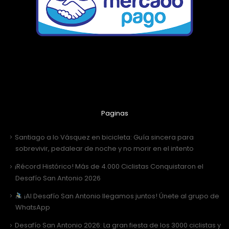
Paginas
Santiago a lo Vásquez en bicicleta: Guía sincera para
sobrevivir, pedalear de noche y no morir en el intento
¡Récord Histórico! Más de 4.000 Ciclistas Conquistaron el
Desafío San Antonio 2026
¡Al Desafío San Antonio llegamos juntos! Únete al grupo de
WhatsApp
Desafío San Antonio 2026: La gran fiesta de los 3000 ciclistas y