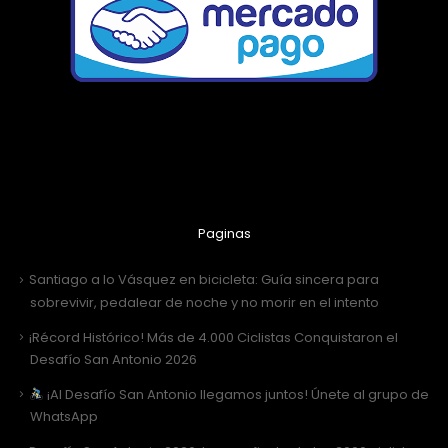
Paginas
Santiago a lo Vásquez en bicicleta: Guía sincera para
sobrevivir, pedalear de noche y no morir en el intento
¡Récord Histórico! Más de 4.000 Ciclistas Conquistaron el
Desafío San Antonio 2026
¡Al Desafío San Antonio llegamos juntos! Únete al grupo de
WhatsApp