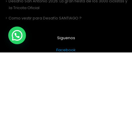
Desafío San Antonio 2026: La gran fiesta de los 3000 ciclistas y
la Tricota Oficial
Como vestir para Desafío SANTIAGO ?
Siguenos
Facebook
Instagram
Sitio Web Realizado por
JIRAFADESIGN