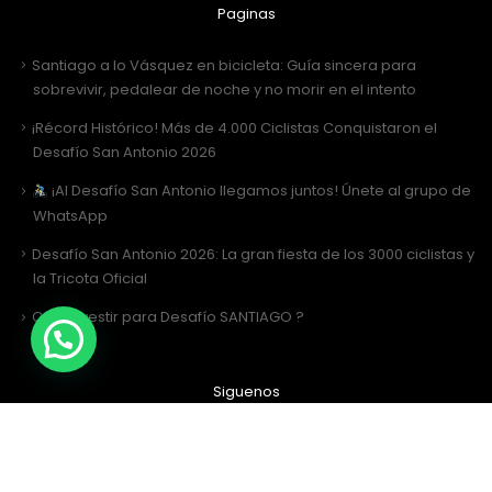
Paginas
Santiago a lo Vásquez en bicicleta: Guía sincera para
sobrevivir, pedalear de noche y no morir en el intento
¡Récord Histórico! Más de 4.000 Ciclistas Conquistaron el
Desafío San Antonio 2026
¡Al Desafío San Antonio llegamos juntos! Únete al grupo de
WhatsApp
Desafío San Antonio 2026: La gran fiesta de los 3000 ciclistas y
la Tricota Oficial
Como vestir para Desafío SANTIAGO ?
Siguenos
Facebook
Instagram