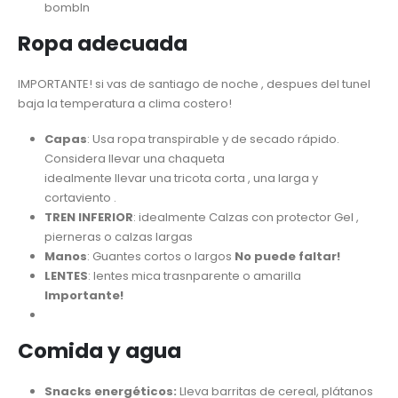
bombIn
Ropa adecuada
IMPORTANTE! si vas de santiago de noche , despues del tunel
baja la temperatura a clima costero!
Capas
: Usa ropa transpirable y de secado rápido.
Considera llevar una chaqueta
idealmente llevar una tricota corta , una larga y
cortaviento .
TREN INFERIOR
: idealmente Calzas con protector Gel ,
pierneras o calzas largas
Manos
: Guantes cortos o largos
No puede faltar!
LENTES
: lentes mica trasnparente o amarilla
Importante!
Comida y agua
Snacks energéticos:
Lleva barritas de cereal, plátanos