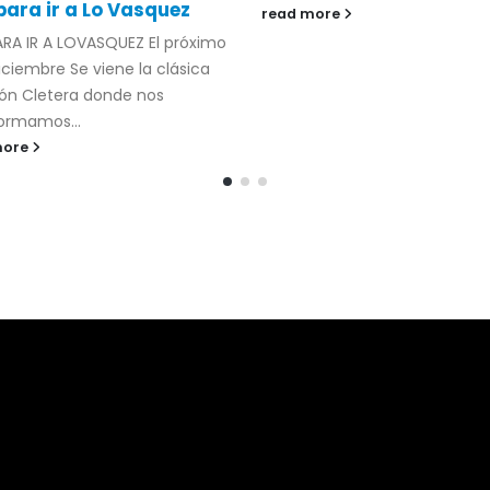
para ir a Lo Vasquez
read more
ARA IR A LOVASQUEZ El próximo
diciembre
Se viene la clásica
ión Cletera donde nos
ormamos...
more