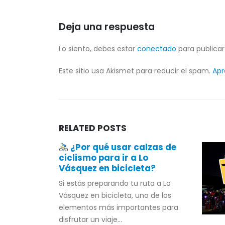
Deja una respuesta
Lo siento, debes estar
conectado
para publicar
Este sitio usa Akismet para reducir el spam.
Apr
RELATED
POSTS
iago 2026
¿Por qué usar calzas de
ciclismo para ir a Lo
,
Vásquez en bicicleta?
rno de
Si estás preparando tu ruta a Lo
nder, se
Vásquez en bicicleta, uno de los
ngo...
elementos más importantes para
disfrutar un viaje...