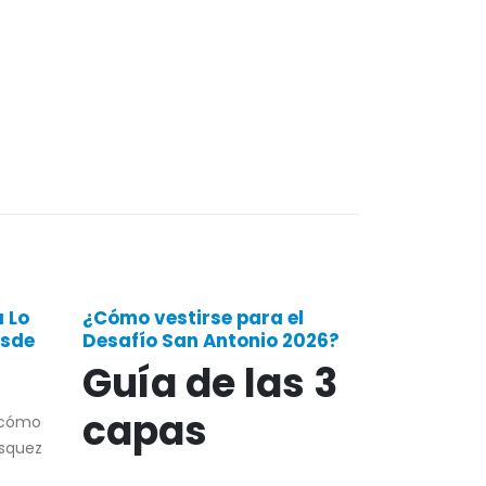
a Lo
¿Cómo vestirse para el
¡Récord H
esde
Desafío San Antonio 2026?
4.000 Cic
Conquista
Guía de las 3
Antonio 2
capas
https://you
 “cómo
si=u_Mpocaa
ásquez
de junio se 