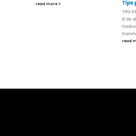
Tips 
read more
TIPS P
8 de 
tradic
transf
read 