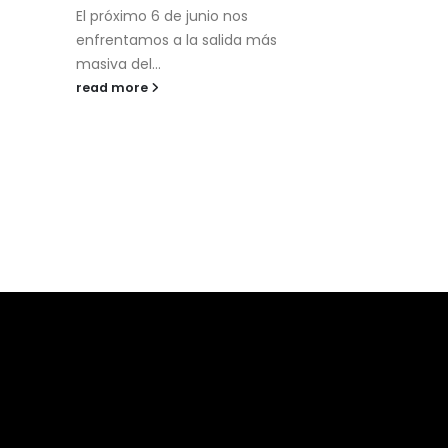
página dorad
El próximo 6 de junio nos
ciclismo nac
enfrentamos a la salida más
read more
masiva del...
read more