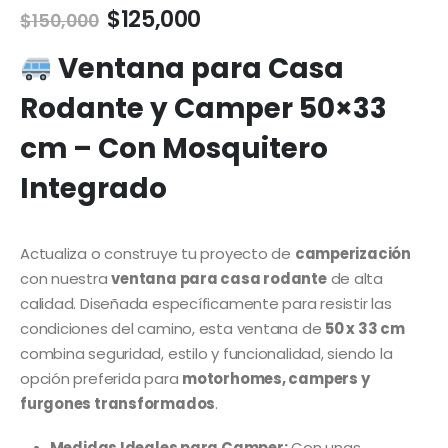
El
El
$
125,000
$
150,000
precio
precio
original
actual
Ventana para Casa
era:
es:
Rodante y Camper 50×33
$150,000.
$125,000.
cm – Con Mosquitero
Integrado
Actualiza o construye tu proyecto de
camperización
con nuestra
ventana para casa rodante
de alta
calidad. Diseñada específicamente para resistir las
condiciones del camino, esta ventana de
50 x 33 cm
combina seguridad, estilo y funcionalidad, siendo la
opción preferida para
motorhomes, campers y
furgones transformados
.
Medidas Ideales para Camper:
Con unas