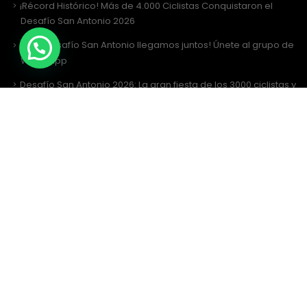
¡Récord Histórico! Más de 4.000 Ciclistas Conquistaron el
Desafío San Antonio 2026
¡Al Desafío San Antonio llegamos juntos! Únete al grupo de
WhatsApp
Desafío San Antonio 2026: La gran fiesta de los 3000 ciclistas y
la Tricota Oficial
Como vestir para Desafío SANTIAGO ?
Siguenos
Facebook
Instagram
Sitio Web Realizado por
JIRAFADESIGN