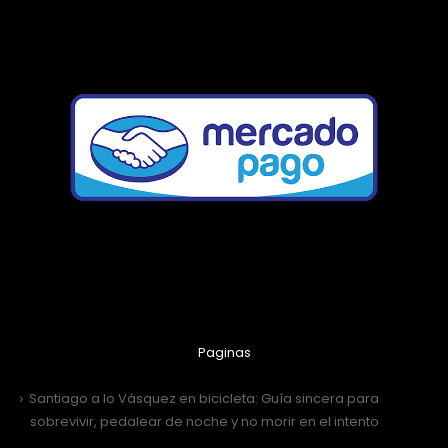
Paginas
Santiago a lo Vásquez en bicicleta: Guía sincera para
sobrevivir, pedalear de noche y no morir en el intento