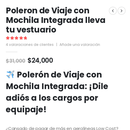
Poleron de Viaje con
Mochila Integrada lleva
tu vestuario
5.00
out of 5
4
valoraciones de clientes
|
Añade una valoración
El
El
$
24,000
$
31,000
precio
precio
original
actual
Polerón de Viaje con
era:
es:
Mochila Integrada: ¡Dile
$31,000.
$24,000.
adiós a los cargos por
equipaje!
¿Cansado de pagar de más en aerolíneas Low Cost?