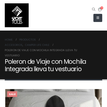
0
HOME
PRODUCTOS
ACCESORIOS
,
CAMPER LIFE CHILE
POLERON DE VIAJE CON MOCHILA INTEGRADA LLEVA TU
VESTUARIO
Poleron de Viaje con Mochila
Integrada lleva tu vestuario
SALE