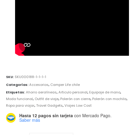
SKU:
SKU000188-1-1-1-1
Categorías:
Accesorios
,
Camper Life chile
Etiquetas:
Ahorro aerolíneas
,
Articulo personal
,
Equipaje de mano
,
Moda funcional
,
Outfit de viaje
,
Polerón con cierre
,
Polerón con mochila
,
Ropa para viajar
,
Travel Gadgets
,
Viajes Low Cost
Hasta 12 pagos sin tarjeta
con Mercado Pago.
Saber más