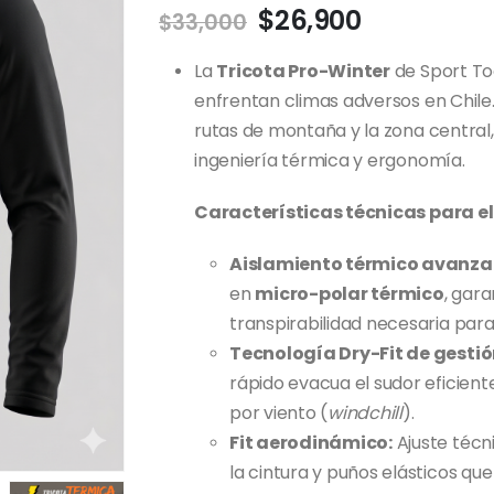
El
El
$
26,900
$
33,000
precio
precio
original
actual
La
Tricota Pro-Winter
de Sport Too
era:
es:
enfrentan climas adversos en Chile
$33,000.
$26,900.
rutas de montaña y la zona central
ingeniería térmica y ergonomía.
Características técnicas para el 
Aislamiento térmico avanza
en
micro-polar térmico
, gara
transpirabilidad necesaria para 
Tecnología Dry-Fit de gesti
rápido evacua el sudor eficien
por viento (
windchill
).
Fit aerodinámico:
Ajuste técn
la cintura y puños elásticos q