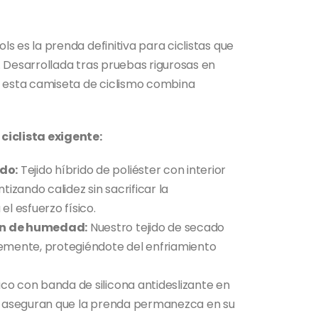
ls es la prenda definitiva para ciclistas que
. Desarrollada tras pruebas rigurosas en
, esta camiseta de ciclismo combina
ciclista exigente:
do:
Tejido híbrido de poliéster con interior
ntizando calidez sin sacrificar la
el esfuerzo físico.
ón de humedad:
Nuestro tejido de secado
temente, protegiéndote del enfriamiento
ico con banda de silicona antideslizante en
ue aseguran que la prenda permanezca en su