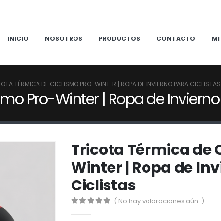
INICIO
NOSOTROS
PRODUCTOS
CONTACTO
MI
COTA TÉRMICA DE CICLISMO PRO-WINTER | ROPA DE INVIERNO PARA CICLISTAS
smo Pro-Winter | Ropa de Invierno
Tricota Térmica de 
Winter | Ropa de In
Ciclistas
( No hay valoraciones aún. )
0
out of 5