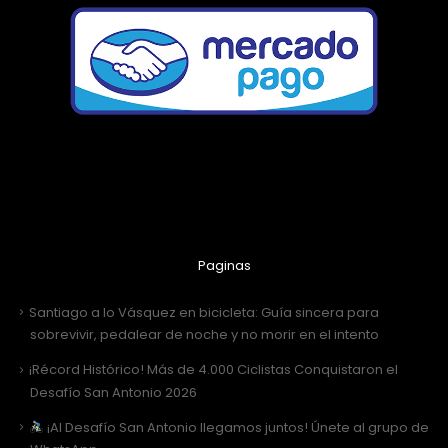
Paginas
Santiago a lo Vásquez en bicicleta: Guía sincera para
sobrevivir, pedalear de noche y no morir en el intento
¡Récord Histórico! Más de 4.000 Ciclistas Conquistaron el
Desafío San Antonio 2026
¡Al Desafío San Antonio llegamos juntos! Únete al grupo de