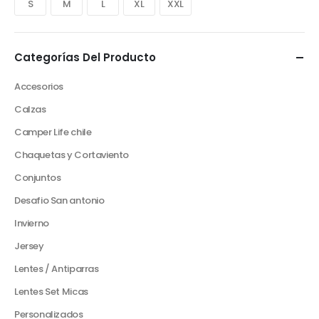
S
M
L
XL
XXL
Categorías Del Producto
Accesorios
Calzas
Camper Life chile
Chaquetas y Cortaviento
Conjuntos
Desafio San antonio
Invierno
Jersey
Lentes / Antiparras
Lentes Set Micas
Personalizados