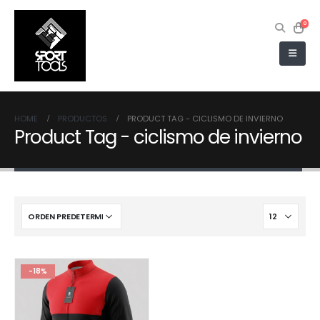
0
HOME
PRODUCTOS
PRODUCT TAG -
CICLISMO DE INVIERNO
Product Tag - ciclismo de invierno
-18%