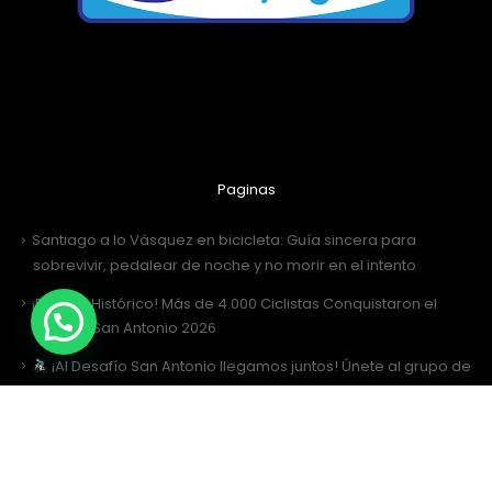
Paginas
Santiago a lo Vásquez en bicicleta: Guía sincera para
sobrevivir, pedalear de noche y no morir en el intento
¡Récord Histórico! Más de 4.000 Ciclistas Conquistaron el
Desafío San Antonio 2026
¡Al Desafío San Antonio llegamos juntos! Únete al grupo de
WhatsApp
Desafío San Antonio 2026: La gran fiesta de los 3000 ciclistas y
la Tricota Oficial