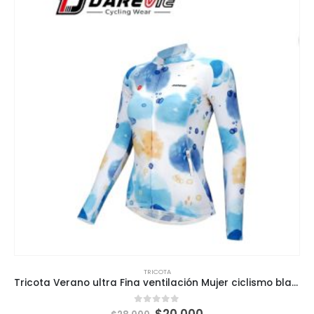
TRICOTA
Tricota Verano ultra Fina ventilación Mujer ciclismo blanca Darevie
El
El
$
20,000
0
out of 5