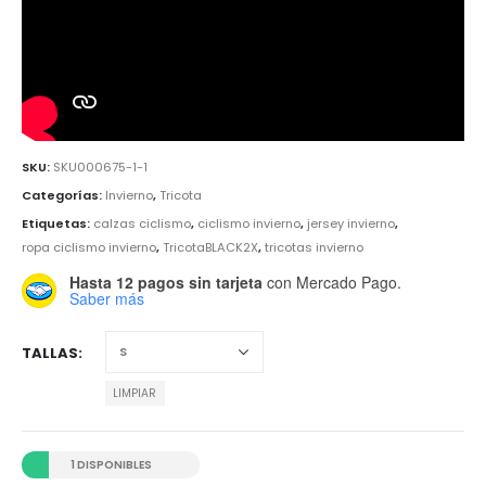
SKU:
SKU000675-1-1
Categorías:
Invierno
,
Tricota
Etiquetas:
calzas ciclismo
,
ciclismo invierno
,
jersey invierno
,
ropa ciclismo invierno
,
TricotaBLACK2X
,
tricotas invierno
Hasta 12 pagos sin tarjeta
con Mercado Pago.
Saber más
TALLAS
LIMPIAR
1 DISPONIBLES