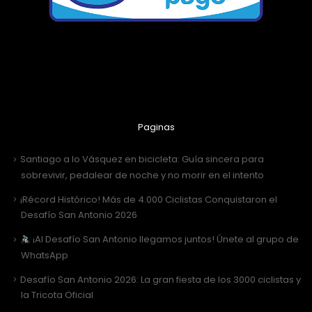
Paginas
Santiago a lo Vásquez en bicicleta: Guía sincera para
sobrevivir, pedalear de noche y no morir en el intento
¡Récord Histórico! Más de 4.000 Ciclistas Conquistaron el
Desafío San Antonio 2026
¡Al Desafío San Antonio llegamos juntos! Únete al grupo de
WhatsApp
Desafío San Antonio 2026: La gran fiesta de los 3000 ciclistas y
la Tricota Oficial