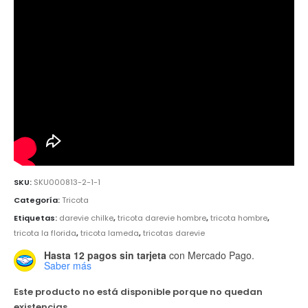
SKU:
SKU000813-2-1-1
Categoría:
Tricota
Etiquetas:
darevie chilke
,
tricota darevie hombre
,
tricota hombre
,
tricota la florida
,
tricota lameda
,
tricotas darevie
Hasta 12 pagos sin tarjeta
con Mercado Pago.
Saber más
Este producto no está disponible porque no quedan
existencias.