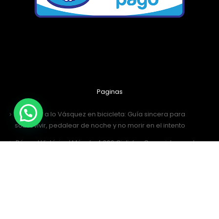
Paginas
Santiago a lo Vásquez en bicicleta: Guía sincera para
sobrevivir, pedalear de noche y no morir en el intento
¡Récord Histórico! Más de 4.000 Ciclistas Conquistaron el
Desafío San Antonio 2026
¡Al Desafío San Antonio llegamos juntos! Únete al grupo de
WhatsApp
Desafío San Antonio 2026: La gran fiesta de los 3000 ciclistas y
la Tricota Oficial