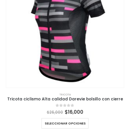
TRICOTA
Tricota ciclismo Alta calidad Darevie bolsillo con cierre
El
El
$
16,000
0
out of 5
$
26,000
precio
precio
original
actual
SELECCIONAR OPCIONES
era:
es: