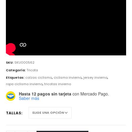
SKU:
SKU000562
Categoría:
Tricota
Etiquetas:
calzas ciclismo
,
ciclismo invierno
,
jersey invierno
,
ropa ciclismo invierno
,
tricotas invierno
Hasta 12 pagos sin tarjeta
con Mercado Pago.
Saber más
TALLAS