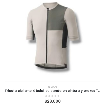
TRICOTA
Tricota ciclismo 4 bolsillos banda en cintura y brazos Técnica para Ciclistas
$
28,000
0
out of 5