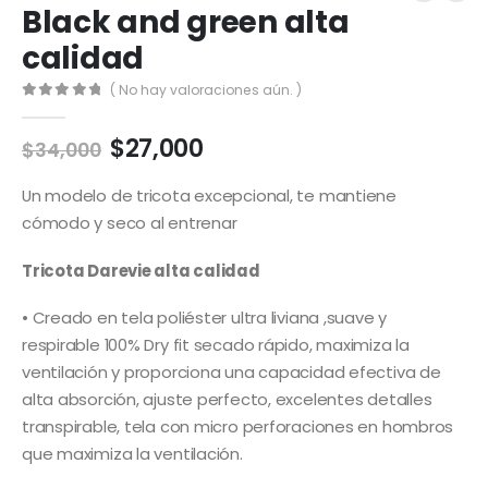
Black and green alta
calidad
( No hay valoraciones aún. )
0
out of 5
El
El
$
27,000
$
34,000
precio
precio
original
actual
Un modelo de tricota excepcional, te mantiene
era:
es:
cómodo y seco al entrenar
$34,000.
$27,000.
Tricota Darevie alta calidad
• Creado en tela poliéster ultra liviana ,suave y
respirable 100% Dry fit secado rápido, maximiza la
ventilación y proporciona una capacidad efectiva de
alta absorción, ajuste perfecto, excelentes detalles
transpirable, tela con micro perforaciones en hombros
que maximiza la ventilación.