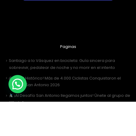
Paginas
Santiago a lo Vásquez en bicicleta: Guía sincera para
sobrevivir, pedalear de noche y no morir en el intento
¡Récord Histórico! Más de 4.000 Ciclistas Conquistaron el
Desafío San Antonio 2026
¡Al Desafío San Antonio llegamos juntos! Únete al grupo de
WhatsApp
Desafío San Antonio 2026: La gran fiesta de los 3000 ciclistas y
la Tricota Oficial
Como vestir para Desafío SANTIAGO ?