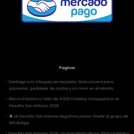
Paginas
Santiago a lo Vásquez en bicicleta: Guía sincera para
sobrevivir, pedalear de noche y no morir en el intento
¡Récord Histórico! Más de 4.000 Ciclistas Conquistaron el
Desafío San Antonio 2026
¡Al Desafío San Antonio llegamos juntos! Únete al grupo de
WhatsApp
Desafío San Antonio 2026: La gran fiesta de los 3000 ciclistas y