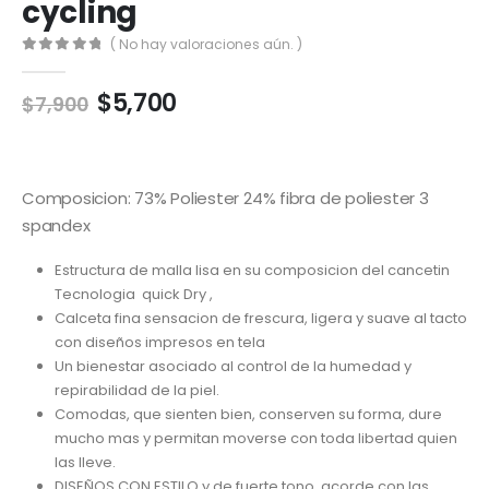
cycling
( No hay valoraciones aún. )
0
out of 5
El
El
$
5,700
$
7,900
precio
precio
original
actual
era:
es:
$7,900.
$5,700.
Composicion: 73% Poliester 24% fibra de poliester 3
spandex
Estructura de malla lisa en su composicion del cancetin
Tecnologia quick Dry ,
Calceta fina sensacion de frescura, ligera y suave al tacto
con diseños impresos en tela
Un bienestar asociado al control de la humedad y
repirabilidad de la piel.
Comodas, que sienten bien, conserven su forma, dure
mucho mas y permitan moverse con toda libertad quien
las lleve.
DISEÑOS CON ESTILO y de fuerte tono, acorde con las