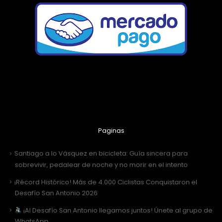
Paginas
Santiago a lo Vásquez en bicicleta: Guía sincera para
sobrevivir, pedalear de noche y no morir en el intento
¡Récord Histórico! Más de 4.000 Ciclistas Conquistaron el
Desafío San Antonio 2026
¡Al Desafío San Antonio llegamos juntos! Únete al grupo de
WhatsApp