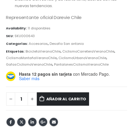
nuevas tendencias.
Representante oficial Darevie Chile
Availability:
11 disponibles
SKU:
SKU000643
Categorías:
Accesorios
,
Desafio San antonio
Etiquetas:
BicicletaVeranoChile
,
CiclismoCarreteraVeranoChile
,
CiclismoMontañaVeranoChile
,
CiclismoUrbanoVeranoChile
,
GafasCiclismoVeranoChile
,
PantalonesCiclismoVeranoChile
Hasta 12 pagos sin tarjeta
con Mercado Pago.
Saber más
AÑADIR AL CARRITO