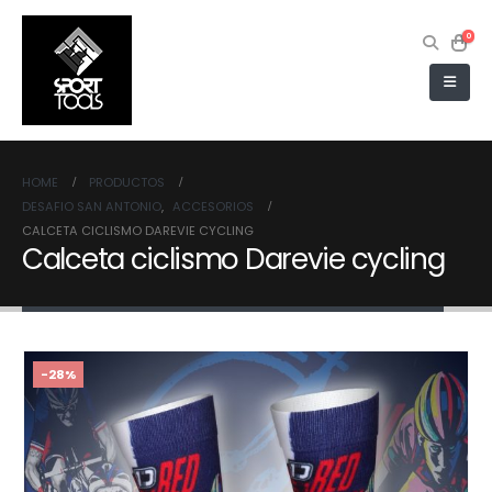
0
HOME
PRODUCTOS
DESAFIO SAN ANTONIO
,
ACCESORIOS
CALCETA CICLISMO DAREVIE CYCLING
Calceta ciclismo Darevie cycling
-28%