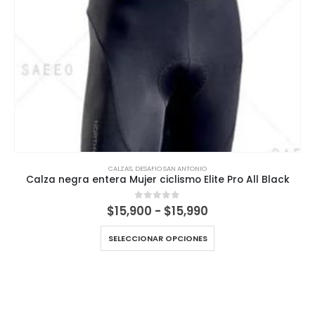
CALZAS
,
DESAFIO SAN ANTONIO
Calza negra entera Mujer ciclismo Elite Pro All Black
Rango
$
15,900
-
$
15,990
0
out of 5
de
precios:
SELECCIONAR OPCIONES
desde
$15,900
hasta
$15,990