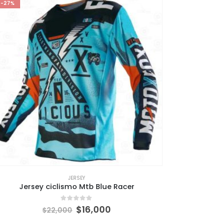
-27%
JERSEY
Jersey ciclismo Mtb Blue Racer
Jers
El
El
0
out of 5
$
16,000
$
22,000
precio
precio