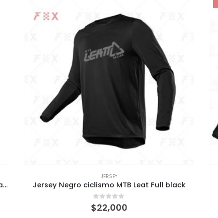
JERSEY
Jersey Gravity 4.0 Mtb Ciclismo Leatt Polera manga larga
Jersey Negro ciclismo MTB Leat Full black
0
out of 5
$
22,000