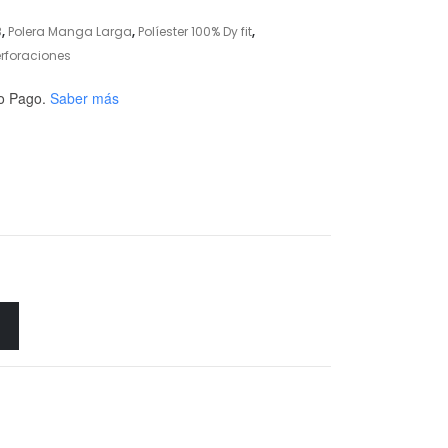
B
,
Polera Manga Larga
,
Políester 100% Dy fit
,
erforaciones
o Pago.
Saber más