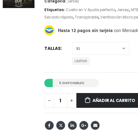
Categoría:
Jersey
Etiquetas:
Cuello en V Ajuste perfecto
,
Jersey
,
MT
Secado rápido
,
Transpirable
,
Ventilación Micro p
Hasta 12 pagos sin tarjeta
con Mercad
TALLAS
LIMPIAR
5 DISPONIBLES
AÑADIR AL CARRITO