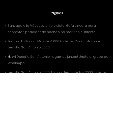
Paginas
Santiago a lo Vásquez en bicicleta: Guía sincera para
sobrevivir, pedalear de noche y no morir en el intento
¡Récord Histórico! Más de 4.000 Ciclistas Conquistaron el
Desafío San Antonio 2026
¡Al Desafío San Antonio llegamos juntos! Únete al grupo de
WhatsApp
Desafío San Antonio 2026: La gran fiesta de los 3000 ciclistas
y la Tricota Oficial
Como vestir para Desafío SANTIAGO ?