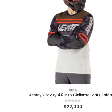
JERSEY
 co
0
out of 5
$
22,000