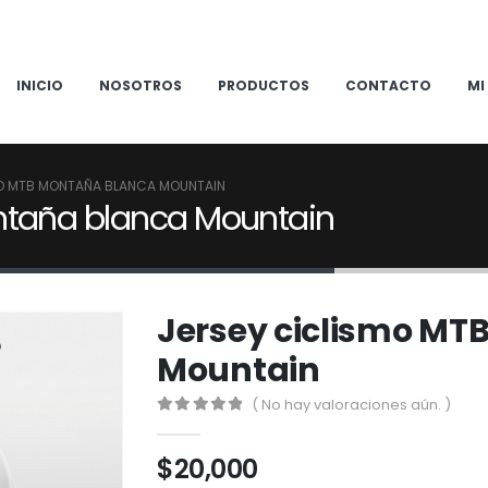
INICIO
NOSOTROS
PRODUCTOS
CONTACTO
MI
MO MTB MONTAÑA BLANCA MOUNTAIN
ntaña blanca Mountain
Jersey ciclismo MT
Mountain
( No hay valoraciones aún. )
0
out of 5
$
20,000