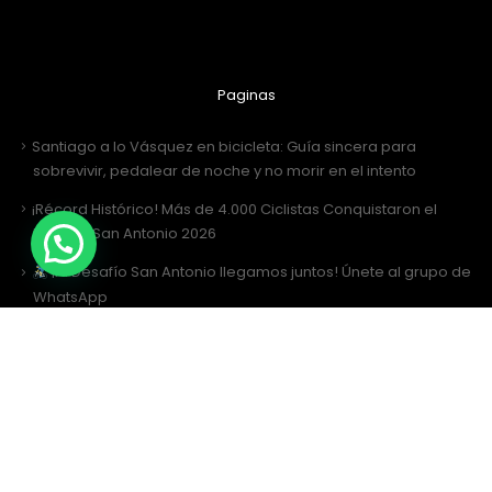
Paginas
Santiago a lo Vásquez en bicicleta: Guía sincera para
sobrevivir, pedalear de noche y no morir en el intento
¡Récord Histórico! Más de 4.000 Ciclistas Conquistaron el
Desafío San Antonio 2026
¡Al Desafío San Antonio llegamos juntos! Únete al grupo de
WhatsApp
Desafío San Antonio 2026: La gran fiesta de los 3000 ciclistas y
la Tricota Oficial
Como vestir para Desafío SANTIAGO ?
Siguenos