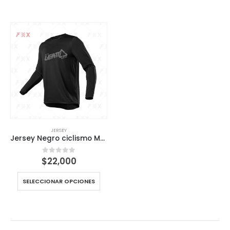
JERSEY
Jersey Negro ciclismo MTB Leat Full black
$
22,000
0
out of 5
SELECCIONAR OPCIONES