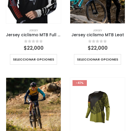
JERSEY
JERSEY
Jersey ciclismo MTB Full black
Jersey ciclismo MTB Leat
$
22,000
$
22,000
0
out of 5
0
out of 5
SELECCIONAR OPCIONES
SELECCIONAR OPCIONES
-41%