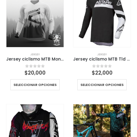
JERSEY
JERSEY
Jersey ciclismo MTB Montaña blanca Mountain
Jersey ciclismo MTB Tld Full black
$
20,000
$
22,000
0
out of 5
0
out of 5
SELECCIONAR OPCIONES
SELECCIONAR OPCIONES