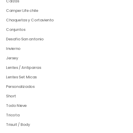
Calzas
Camper Life chile
Chaquetas y Cortaviento
Conjuntos
Desafio San antonio
Invierno
Jersey
Lentes / Antiparras
Lentes Set Micas
Personalizados
Short
Todo Nieve
Tricota
Trisuit / Body