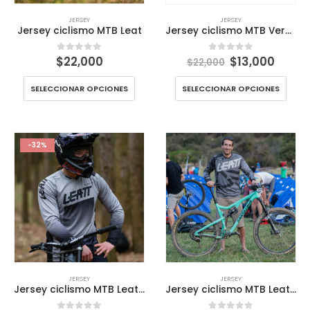
JERSEY
JERSEY
Jersey ciclismo MTB Leat
Jersey ciclismo MTB Verde
El
El
$
22,000
$
13,000
0
out of 5
0
out of 5
$
22,000
precio
preci
original
actua
SELECCIONAR OPCIONES
SELECCIONAR OPCIONES
era:
es:
$22,000.
$13,00
-32%
JERSEY
JERSEY
Jersey ciclismo MTB Leat Azul gris
Jersey ciclismo MTB Leat gris TR