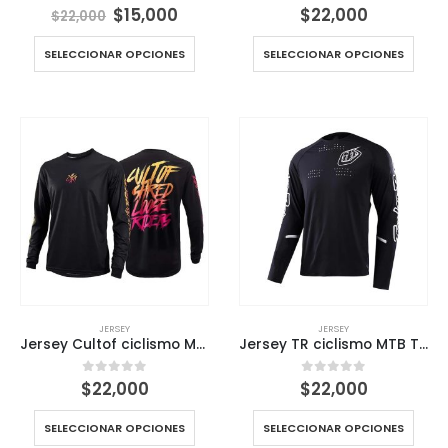
El
El
$
15,000
$
22,000
0
out of 5
0
out of 5
$
22,000
precio
precio
original
actual
SELECCIONAR OPCIONES
SELECCIONAR OPCIONES
era:
es:
$22,000.
$15,000.
JERSEY
JERSEY
Jersey Cultof ciclismo MTB Full black
Jersey TR ciclismo MTB Tld Full black
$
22,000
$
22,000
0
out of 5
0
out of 5
SELECCIONAR OPCIONES
SELECCIONAR OPCIONES