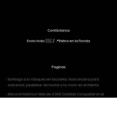
Contáctanos
Envio todo 🇨🇱 / 📍Retira en la Florida
Paginas
Santiago a lo Vásquez en bicicleta: Guía sincera para
sobrevivir, pedalear de noche y no morir en el intento
¡Récord Histórico! Más de 4.000 Ciclistas Conquistaron el
Desafío San Antonio 2026
🚴‍♂️ ¡Al Desafío San Antonio llegamos juntos! Únete al grupo de
WhatsApp