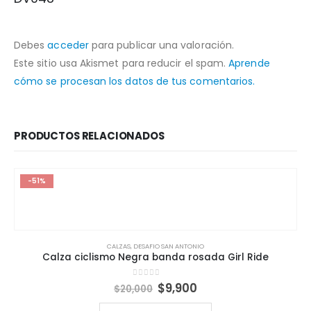
Debes
acceder
para publicar una valoración.
Este sitio usa Akismet para reducir el spam.
Aprende
cómo se procesan los datos de tus comentarios.
PRODUCTOS RELACIONADOS
-51%
CALZAS
,
DESAFIO SAN ANTONIO
Calza ciclismo Negra banda rosada Girl Ride
El
El
0
out of 5
$
9,900
$
20,000
precio
precio
original
actual