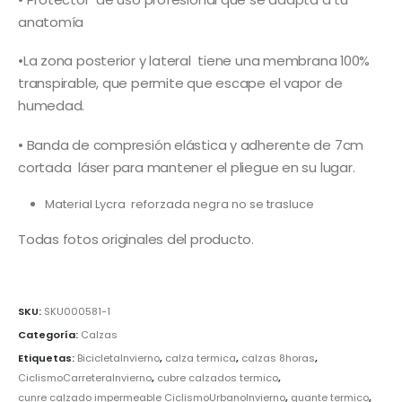
anatomía
•La zona posterior y lateral tiene una membrana 100%
transpirable, que permite que escape el vapor de
humedad.
• Banda de compresión elástica y adherente de 7cm
cortada láser para mantener el pliegue en su lugar.
Material Lycra reforzada negra no se trasluce
Todas fotos originales del producto.
SKU:
SKU000581-1
Categoría:
Calzas
Etiquetas:
BicicletaInvierno
,
calza termica
,
calzas 8horas
,
CiclismoCarreteraInvierno
,
cubre calzados termico
,
cunre calzado impermeable CiclismoUrbanoInvierno
,
guante termico
,