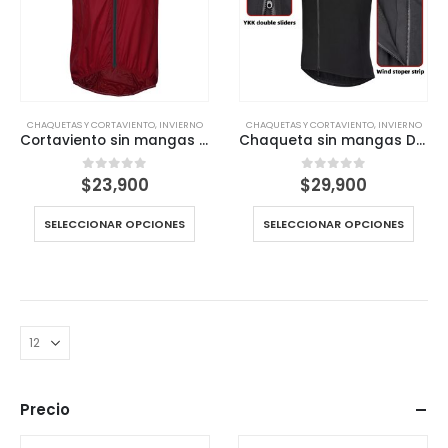
CHAQUETAS Y CORTAVIENTO
,
INVIERNO
CHAQUETAS Y CORTAVIENTO
,
INVIERNO
Cortaviento sin mangas rojo Darevie ultra liviano
Chaqueta sin mangas Darevie Black Dvj194 ciclismo bolsillo con cierre reflectante
$
23,900
$
29,900
0
out of 5
0
out of 5
SELECCIONAR OPCIONES
SELECCIONAR OPCIONES
Precio