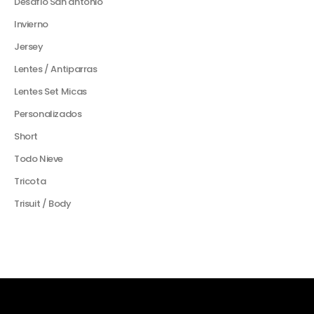
Desafio San antonio
Invierno
Jersey
Lentes / Antiparras
Lentes Set Micas
Personalizados
Short
Todo Nieve
Tricota
Trisuit / Body