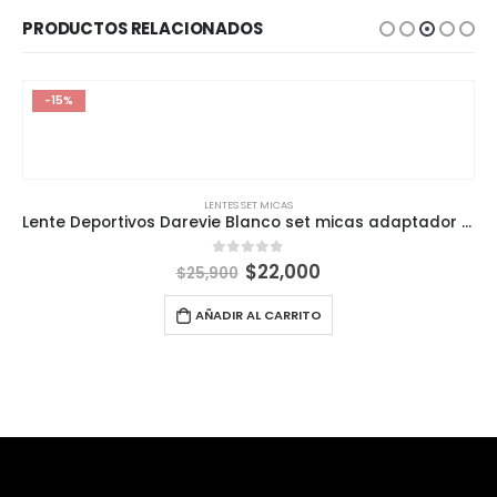
PRODUCTOS RELACIONADOS
-15%
LENTES SET MICAS
Lente Deportivos Darevie Blanco set micas adaptador óptico
El
El
$
22,000
0
out of 5
$
25,900
precio
precio
original
actual
AÑADIR AL CARRITO
era:
es:
$25,900.
$22,000.