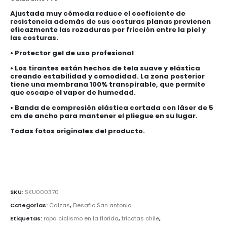
precios:
desde
Ajustada muy cómoda reduce el coeficiente de
$15,900
resistencia además de sus costuras planas previenen
eficazmente las rozaduras por fricción entre la piel y
hasta
las costuras.
$15,990
• Protector gel de uso profesional
• Los tirantes están hechos de tela suave y elástica
creando estabilidad y comodidad. La zona posterior
tiene una membrana 100% transpirable, que permite
que escape el vapor de humedad.
• Banda de compresión elástica cortada con láser de 5
cm de ancho para mantener el pliegue en su lugar.
Todas fotos originales del producto.
SKU:
SKU000370
Categorías:
Calzas
,
Desafio San antonio
Etiquetas:
ropa ciclismo en la florida
,
tricotas chile
,