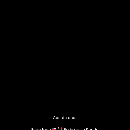
Contáctanos
Envio todo
/
Retira en la Florida