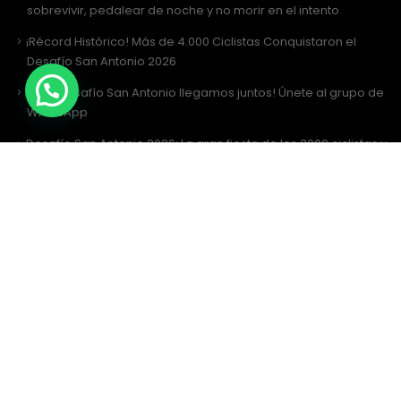
sobrevivir, pedalear de noche y no morir en el intento
¡Récord Histórico! Más de 4.000 Ciclistas Conquistaron el
Desafío San Antonio 2026
¡Al Desafío San Antonio llegamos juntos! Únete al grupo de
WhatsApp
Desafío San Antonio 2026: La gran fiesta de los 3000 ciclistas y
la Tricota Oficial
Como vestir para Desafío SANTIAGO ?
Siguenos
Facebook
Instagram