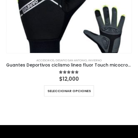
ACCESORIOS
,
DESAFIO SAN ANTONIO
,
INVIERNO
Guantes Deportivos ciclismo linea fluor Touch micocropolar
$
12,000
5.00
out of 5
SELECCIONAR OPCIONES