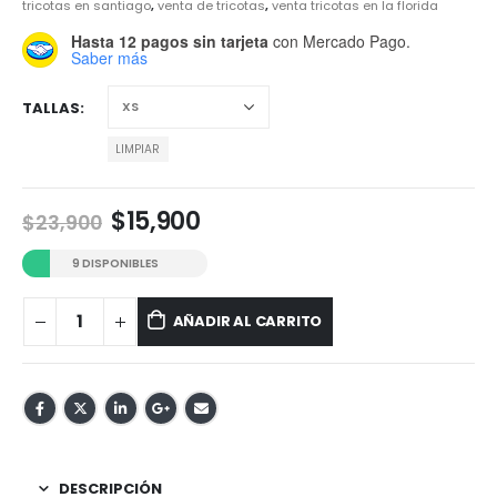
tricotas en santiago
,
venta de tricotas
,
venta tricotas en la florida
Hasta 12 pagos sin tarjeta
con Mercado Pago.
Saber más
TALLAS
LIMPIAR
El
El
$
15,900
$
23,900
precio
precio
original
actual
9 DISPONIBLES
era:
es:
$23,900.
$15,900.
AÑADIR AL CARRITO
DESCRIPCIÓN