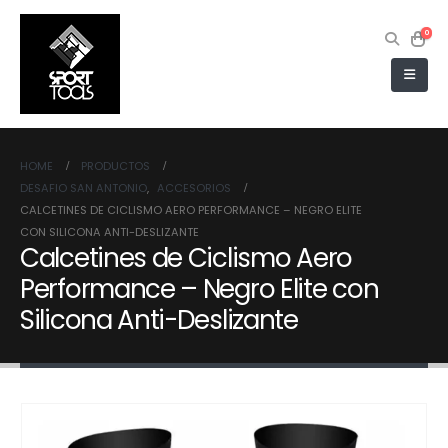
0
HOME
PRODUCTOS
DESAFIO SAN ANTONIO
,
ACCESORIOS
CALCETINES DE CICLISMO AERO PERFORMANCE – NEGRO ELITE
CON SILICONA ANTI-DESLIZANTE
Calcetines de Ciclismo Aero
Performance – Negro Elite con
Silicona Anti-Deslizante