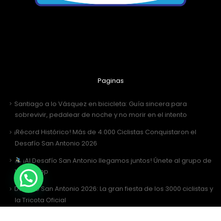
Paginas
Santiago a lo Vásquez en bicicleta: Guía sincera para
sobrevivir, pedalear de noche y no morir en el intento
¡Récord Histórico! Más de 4.000 Ciclistas Conquistaron el
Desafío San Antonio 2026
¡Al Desafío San Antonio llegamos juntos! Únete al grupo de
WhatsApp
Desafío San Antonio 2026: La gran fiesta de los 3000 ciclistas y
la Tricota Oficial
Como vestir para Desafío SANTIAGO ?