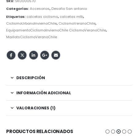
SKU:
SKU000570
Categorías:
Accesorios
,
Desafio San antonio
Etiquetas:
calcetas ciclismo
,
calcetas mtb
,
CiclismoUrbanoInviernoChile
,
CiclismoVeranoChile
,
EquipamientoCiclismoInviernoChile CiclismoVeranoChile
,
MaillotsCiclismoVeranoChile
DESCRIPCIÓN
INFORMACIÓN ADICIONAL
VALORACIONES (1)
PRODUCTOS RELACIONADOS