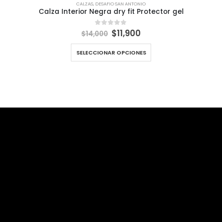
CALZAS
,
DESAFIO SAN ANTONIO
Calza Interior Negra dry fit Protector gel
El
El
$
11,900
0
out of 5
$
14,000
precio
precio
original
actual
SELECCIONAR OPCIONES
era:
es:
$14,000.
$11,900.