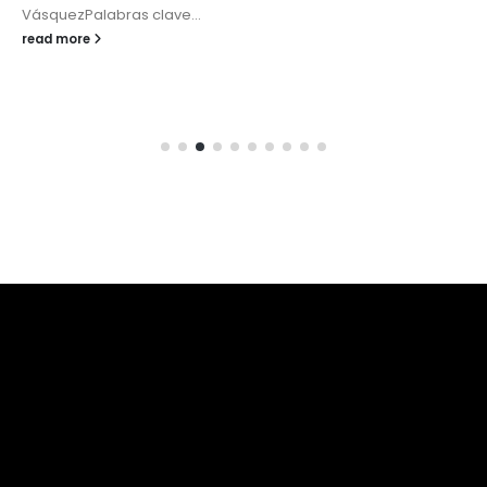
VásquezPalabras clave...
read more