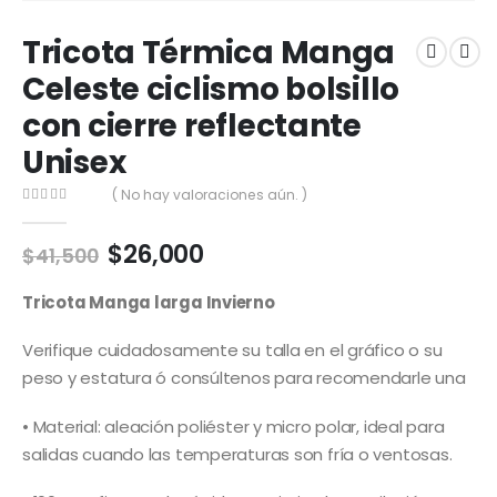
Tricota Térmica Manga
Celeste ciclismo bolsillo
con cierre reflectante
Unisex
( No hay valoraciones aún. )
0
out of 5
El
El
$
26,000
$
41,500
precio
precio
original
actual
Tricota Manga larga Invierno
era:
es:
$41,500.
$26,000.
Verifique cuidadosamente su talla en el gráfico o su
peso y estatura ó consúltenos para recomendarle una
• Material: aleación poliéster y micro polar, ideal para
salidas cuando las temperaturas son fría o ventosas.