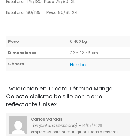
Estatura 175/180 Peso 75/80 XL
Estatura 180/185 Peso 80/85 2xl
Peso
0.400 kg
Dimensiones
22 × 22 × 5 cm
Género
Hombre
1 valoración en
Tricota Térmica Manga
Celeste ciclismo bolsillo con cierre
reflectante Unisex
Carlos Vargas
(propietario verificado)
–
14/07/2026
cmpram0s para nuestr0 grup0 t0das a misams