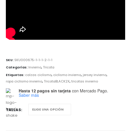
SKU:
SKU000675-1-1-1-2-1-1
Categorías:
Invierno
,
Tricota
Etiquetas:
calzas ciclismo
,
ciclismo invierno
,
jersey invierno
,
ropa ciclismo invierno
,
TricotaBLACK2X
,
tricotas invierno
Hasta 12 pagos sin tarjeta
con Mercado Pago.
Saber más
TALLAS