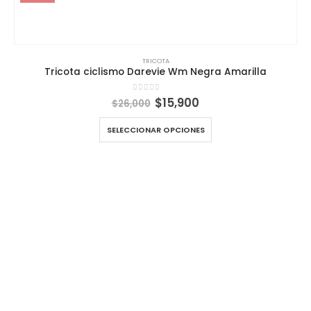
TRICOTA
Tricota ciclismo Darevie Wm Negra Amarilla
El
El
0
out of 5
$
15,900
$
26,000
precio
precio
original
actual
SELECCIONAR OPCIONES
era:
es:
$26,000.
$15,900.