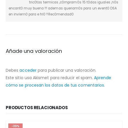
tric0tas termicas ,c0mpram0s 15 t0das iguaIes ,n0s
encant0 muy buena !!! ademas queriam0s para un event0 DSA
en inviern0 para e fri0 !!Rec0mendad0
Añade una valoración
Debes
acceder
para publicar una valoración.
Este sitio usa Akismet para reducir el spam.
Aprende
cómo se procesan los datos de tus comentarios.
PRODUCTOS RELACIONADOS
-39%