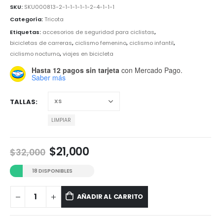
SKU:
SKU000813-2-1-1-1-1-1-2-4-1-1-1
Categoría:
Tricota
Etiquetas:
accesorios de seguridad para ciclistas
,
bicicletas de carreras
,
ciclismo femenino
,
ciclismo infantil
,
ciclismo nocturno
,
viajes en bicicleta
Hasta 12 pagos sin tarjeta
con Mercado Pago.
Saber más
TALLAS
LIMPIAR
El
El
$
21,000
$
32,000
precio
precio
original
actual
18 DISPONIBLES
era:
es:
$32,000.
$21,000.
AÑADIR AL CARRITO