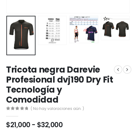
Tricota negra Darevie
Profesional dvj190 Dry Fit
Tecnología y
Comodidad
( No hay valoraciones aún. )
0
out of 5
Rango
$
21,000
-
$
32,000
de