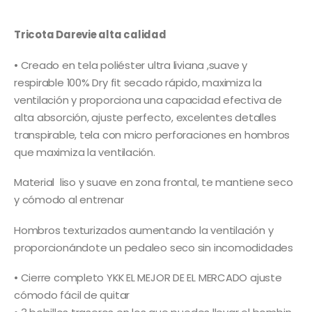
precios:
desde
$21,000
Tricota Darevie alta calidad
hasta
$32,000
• Creado en tela poliéster ultra liviana ,suave y
respirable 100% Dry fit secado rápido, maximiza la
ventilación y proporciona una capacidad efectiva de
alta absorción, ajuste perfecto, excelentes detalles
transpirable, tela con micro perforaciones en hombros
que maximiza la ventilación.
Material liso y suave en zona frontal, te mantiene seco
y cómodo al entrenar
Hombros texturizados aumentando la ventilación y
proporcionándote un pedaleo seco sin incomodidades
• Cierre completo YKK EL MEJOR DE EL MERCADO ajuste
cómodo fácil de quitar