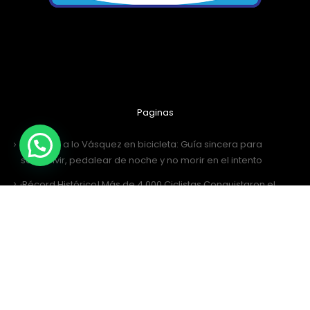
Paginas
Santiago a lo Vásquez en bicicleta: Guía sincera para
sobrevivir, pedalear de noche y no morir en el intento
¡Récord Histórico! Más de 4.000 Ciclistas Conquistaron el
Desafío San Antonio 2026
¡Al Desafío San Antonio llegamos juntos! Únete al grupo de
WhatsApp
Desafío San Antonio 2026: La gran fiesta de los 3000 ciclistas y
la Tricota Oficial
Como vestir para Desafío SANTIAGO ?