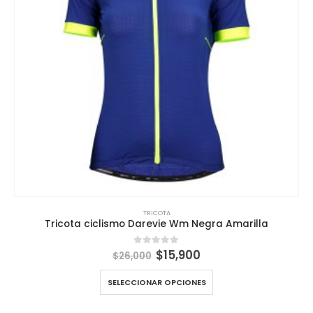
TRICOTA
Tricota ciclismo Darevie Wm Negra Amarilla
El
El
$
15,900
0
out of 5
$
26,000
precio
precio
original
actual
SELECCIONAR OPCIONES
era:
es:
$26,000.
$15,900.