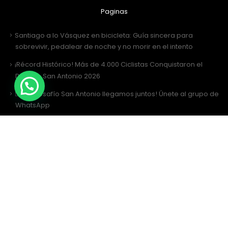
Paginas
Santiago a lo Vásquez en bicicleta: Guía sincera para
sobrevivir, pedalear de noche y no morir en el intento
¡Récord Histórico! Más de 4.000 Ciclistas Conquistaron el
Desafío San Antonio 2026
🚴‍♂️ ¡Al Desafío San Antonio llegamos juntos! Únete al grupo de
WhatsApp
Desafío San Antonio 2026: La gran fiesta de los 3000 ciclistas y
la Tricota Oficial
Como vestir para Desafío SANTIAGO ?
Siguenos
Facebook
Instagram