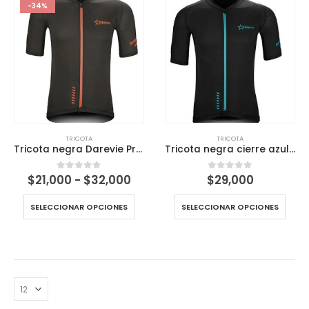
-34%
TRICOTA
TRICOTA
Tricota negra Darevie Profesional dvj190 Dry Fit Tecnología y Comodidad
Tricota negra cierre azul Darevie Profesional dvj190 Dry Fit Tecnología y Comodidad
Rango
$
21,000
-
$
32,000
$
29,000
0
out of 5
0
out of 5
de
precios:
SELECCIONAR OPCIONES
SELECCIONAR OPCIONES
desde
$21,000
hasta
$32,000