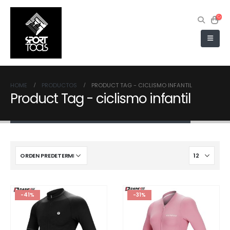
HOME
PRODUCTOS
PRODUCT TAG -
CICLISMO INFANTIL
Product Tag - ciclismo infantil
-41%
-31%