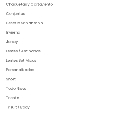
Chaquetas y Cortaviento
Conjuntos
Desafio San antonio
Invierno
Jersey
Lentes / Antiparras
Lentes Set Micas
Personalizados
Short
Todo Nieve
Tricota
Trisuit / Body